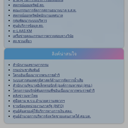
สหกรณ์ออมทรัพย์ สถ.
คณะกรรมการจัดการสถานธนานุบาล จ.ส.ท.
สหกรณ์ออกทรัพย์พนักงานเทศบาล
กลุ่มพัฒนาระบบบริหาร
ศูนย์บริการข้อมูล สถ.
e-LAAS KM
เครือข่ายคณะกรรมการตรวจสอบทางวินัย
สถ.ชวนเที่ยว
ลิงค์น่าสนใจ
สำนักงานเลขานุการกรม
กรมประชาสัมพันธ์
โครงอันเนื่องมาจากพระราชดำริ
ระบบสารสนเทศภูมิศาสตร์ด้านการจัดการน้ำเสีย
สำนักงานรัฐบาลอิเล็กทรอนิกส์ (องค์การมหาชน) (สรอ.)
โครงการอนุรักษ์พันธุกรรมพืชอันเนื่องมาจากพระราชดำริ
คลังข่าวมหาไทย
คู่มือตาม พ.ร.บ.อำนวยความสดวกฯ
ฐานข้อมูลหน่วยงานภาครัฐ (INFO)
ศูนย์คุ้มครองผู้ใช้บริการทางการเงิน ศคง.
ศูนย์อำนวยการบริหารจังหวัดชายแดนภาคใต้ ศอ.บต.