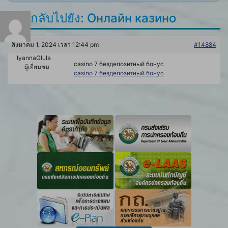
ตอบกลับไปยัง: Онлайн казино
สิงหาคม 1, 2024 เวลา 12:44 pm
#14884
IyannaGlula
casino 7 бездепозитный бонус
ผู้เยี่ยมชม
casino 7 бездепозитный бонус