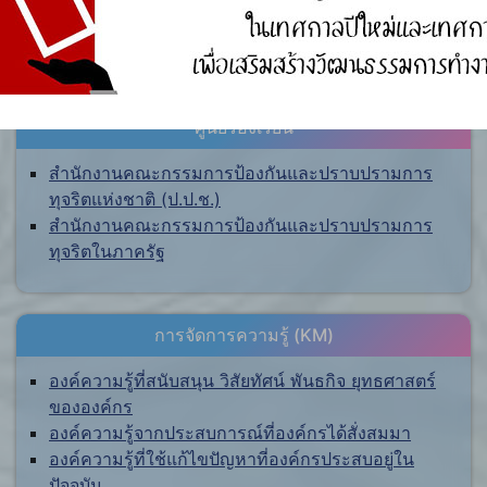
ศูนย์ร้องเรียน
สำนักงานคณะกรรมการป้องกันและปราบปรามการ
ทุจริตแห่งชาติ (ป.ป.ช.)
สำนักงานคณะกรรมการป้องกันและปราบปรามการ
ทุจริตในภาครัฐ
การจัดการความรู้ (KM)
องค์ความรู้ที่สนับสนุน วิสัยทัศน์ พันธกิจ ยุทธศาสตร์
ขององค์กร
องค์ความรู้จากประสบการณ์ที่องค์กรได้สั่งสมมา
องค์ความรู้ที่ใช้แก้ไขปัญหาที่องค์กรประสบอยู่ใน
ปัจจุบัน