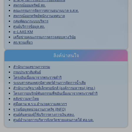
สหกรณ์ออมทรัพย์ สถ.
คณะกรรมการจัดการสถานธนานุบาล จ.ส.ท.
สหกรณ์ออกทรัพย์พนักงานเทศบาล
กลุ่มพัฒนาระบบบริหาร
ศูนย์บริการข้อมูล สถ.
e-LAAS KM
เครือข่ายคณะกรรมการตรวจสอบทางวินัย
สถ.ชวนเที่ยว
ลิงค์น่าสนใจ
สำนักงานเลขานุการกรม
กรมประชาสัมพันธ์
โครงอันเนื่องมาจากพระราชดำริ
ระบบสารสนเทศภูมิศาสตร์ด้านการจัดการน้ำเสีย
สำนักงานรัฐบาลอิเล็กทรอนิกส์ (องค์การมหาชน) (สรอ.)
โครงการอนุรักษ์พันธุกรรมพืชอันเนื่องมาจากพระราชดำริ
คลังข่าวมหาไทย
คู่มือตาม พ.ร.บ.อำนวยความสดวกฯ
ฐานข้อมูลหน่วยงานภาครัฐ (INFO)
ศูนย์คุ้มครองผู้ใช้บริการทางการเงิน ศคง.
ศูนย์อำนวยการบริหารจังหวัดชายแดนภาคใต้ ศอ.บต.