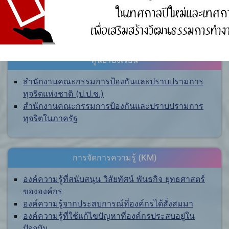
ศูนย์ร้องเรียน
สำนักงานคณะกรรมการป้องกันและปราบปรามการ
ทุจริตแห่งชาติ (ป.ป.ช.)
สำนักงานคณะกรรมการป้องกันและปราบปรามการ
ทุจริตในภาครัฐ
การจัดการความรู้ (KM)
องค์ความรู้ที่สนับสนุน วิสัยทัศน์ พันธกิจ ยุทธศาสตร์
ขององค์กร
องค์ความรู้จากประสบการณ์ที่องค์กรได้สั่งสมมา
องค์ความรู้ที่ใช้แก้ไขปัญหาที่องค์กรประสบอยู่ใน
ปัจจุบัน