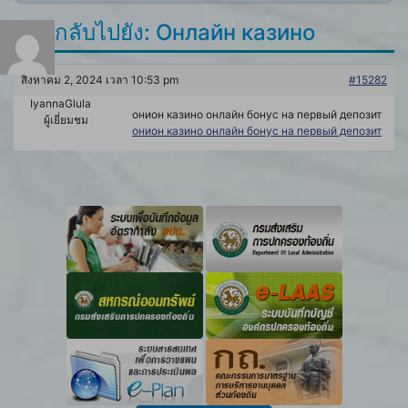
ตอบกลับไปยัง: Онлайн казино
สิงหาคม 2, 2024 เวลา 10:53 pm
#15282
IyannaGlula
онион казино онлайн бонус на первый депозит
ผู้เยี่ยมชม
онион казино онлайн бонус на первый депозит