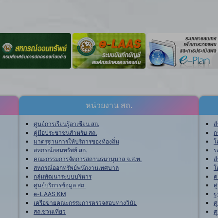
หน่วยงาน สถ.
ศูนย์การเรียนรู้อาเซียน สถ.
ส
คู่มือประชาชนสำหรับ สถ.
ก
มาตรฐานการให้บริการของท้องถิ่น
โ
สหกรณ์ออมทรัพย์ สถ.
ร
คณะกรรมการจัดการสถานธนานุบาล จ.ส.ท.
ส
สหกรณ์ออกทรัพย์พนักงานเทศบาล
โ
กลุ่มพัฒนาระบบบริหาร
ค
ศูนย์บริการข้อมูล สถ.
ค
e-LAAS KM
ฐ
เครือข่ายคณะกรรมการตรวจสอบทางวินัย
ศ
สถ.ชวนเที่ยว
ศ