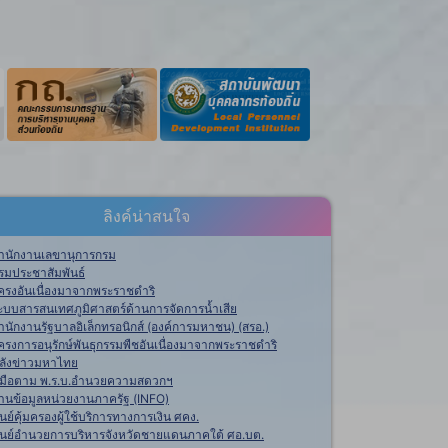
ลิงค์น่าสนใจ
ำนักงานเลขานุการกรม
รมประชาสัมพันธ์
ครงอันเนื่องมาจากพระราชดำริ
ะบบสารสนเทศภูมิศาสตร์ด้านการจัดการน้ำเสีย
ำนักงานรัฐบาลอิเล็กทรอนิกส์ (องค์การมหาชน) (สรอ.)
ครงการอนุรักษ์พันธุกรรมพืชอันเนื่องมาจากพระราชดำริ
ลังข่าวมหาไทย
ู่มือตาม พ.ร.บ.อำนวยความสดวกฯ
านข้อมูลหน่วยงานภาครัฐ (INFO)
ูนย์คุ้มครองผู้ใช้บริการทางการเงิน ศคง.
ูนย์อำนวยการบริหารจังหวัดชายแดนภาคใต้ ศอ.บต.