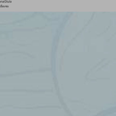
nnaGlula
้เยี่ยมชม