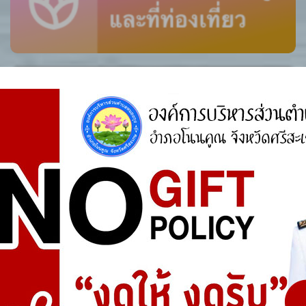
ศูนย์ร้องเรียน
สำนักงานคณะกรรมการป้องกันและปราบปรามการ
ทุจริตแห่งชาติ (ป.ป.ช.)
สำนักงานคณะกรรมการป้องกันและปราบปรามการ
ทุจริตในภาครัฐ
การจัดการความรู้ (KM)
องค์ความรู้ที่สนับสนุน วิสัยทัศน์ พันธกิจ ยุทธศาสตร์
ขององค์กร
องค์ความรู้จากประสบการณ์ที่องค์กรได้สั่งสมมา
องค์ความรู้ที่ใช้แก้ไขปัญหาที่องค์กรประสบอยู่ใน
ปัจจุบัน