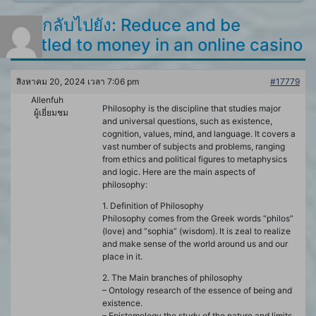
ตอบกลับไปยัง: Reduce and be
entitled to money in an online casino
สิงหาคม 20, 2024 เวลา 7:06 pm
#17779
Allenfuh
Philosophy is the discipline that studies major
ผู้เยี่ยมชม
and universal questions, such as existence,
cognition, values, mind, and language. It covers a
vast number of subjects and problems, ranging
from ethics and political figures to metaphysics
and logic. Here are the main aspects of
philosophy:
1. Definition of Philosophy
Philosophy comes from the Greek words “philos”
(love) and “sophia” (wisdom). It is zeal to realize
and make sense of the world around us and our
place in it.
2. The Main branches of philosophy
– Ontology research of the essence of being and
existence.
– Epistemology the study of the nature and limits