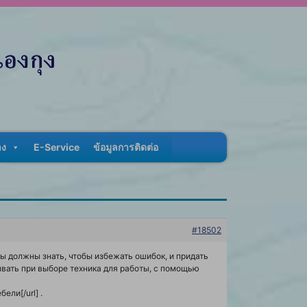
าง
E-Service
ข้อมูลการติดต่อ
#18502
 должны знать, чтобы избежать ошибок, и придать
вать при выборе техника для работы, с помощью
ели[/url] .