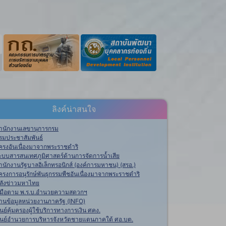
ลิงค์น่าสนใจ
ำนักงานเลขานุการกรม
รมประชาสัมพันธ์
ครงอันเนื่องมาจากพระราชดำริ
ะบบสารสนเทศภูมิศาสตร์ด้านการจัดการน้ำเสีย
ำนักงานรัฐบาลอิเล็กทรอนิกส์ (องค์การมหาชน) (สรอ.)
ครงการอนุรักษ์พันธุกรรมพืชอันเนื่องมาจากพระราชดำริ
ลังข่าวมหาไทย
ู่มือตาม พ.ร.บ.อำนวยความสดวกฯ
านข้อมูลหน่วยงานภาครัฐ (INFO)
ูนย์คุ้มครองผู้ใช้บริการทางการเงิน ศคง.
ูนย์อำนวยการบริหารจังหวัดชายแดนภาคใต้ ศอ.บต.