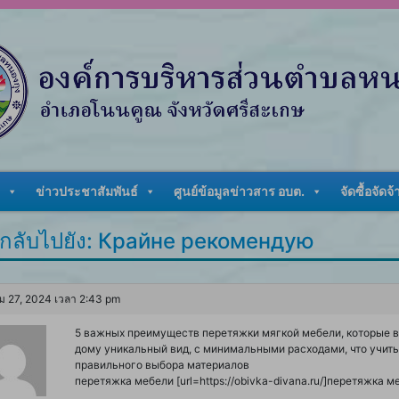
ข่าวประชาสัมพันธ์
ศูนย์ข้อมูลข่าวสาร อบต.
จัดซื้อจัดจ้
กลับไปยัง: Крайне рекомендую
ม 27, 2024 เวลา 2:43 pm
5 важных преимуществ перетяжки мягкой мебели, которые вы
дому уникальный вид, с минимальными расходами, что учиты
правильного выбора материалов
перетяжка мебели [url=https://obivka-divana.ru/]перетяжка меб