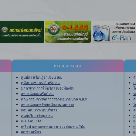
หน่วยงาน สถ.
ศูนย์การเรียนรู้อาเซียน สถ.
ส
คู่มือประชาชนสำหรับ สถ.
ก
มาตรฐานการให้บริการของท้องถิ่น
โ
สหกรณ์ออมทรัพย์ สถ.
ร
คณะกรรมการจัดการสถานธนานุบาล จ.ส.ท.
ส
สหกรณ์ออกทรัพย์พนักงานเทศบาล
โ
กลุ่มพัฒนาระบบบริหาร
ค
ศูนย์บริการข้อมูล สถ.
ค
e-LAAS KM
ฐ
เครือข่ายคณะกรรมการตรวจสอบทางวินัย
ศ
สถ.ชวนเที่ยว
ศ