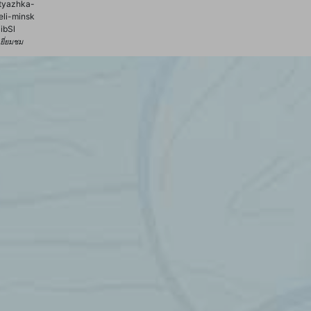
tyazhka-
li-minsk
ibSl
้เยี่ยมชม