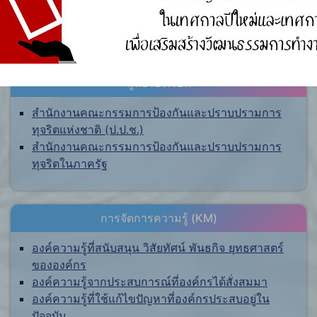
ศูนย์ร้องเรียน
สำนักงานคณะกรรมการป้องกันและปราบปรามการ
ทุจริตแห่งชาติ (ป.ป.ช.)
สำนักงานคณะกรรมการป้องกันและปราบปรามการ
ทุจริตในภาครัฐ
การจัดการความรู้ (KM)
องค์ความรู้ที่สนับสนุน วิสัยทัศน์ พันธกิจ ยุทธศาสตร์
ขององค์กร
องค์ความรู้จากประสบการณ์ที่องค์กรได้สั่งสมมา
องค์ความรู้ที่ใช้แก้ไขปัญหาที่องค์กรประสบอยู่ใน
ปัจจุบัน