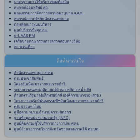
มาตรฐานการให้บริการของท้องถิ่น
สหกรณ์ออมทรัพย์ สถ.
คณะกรรมการจัดการสถานธนานุบาล จ.ส.ท.
สหกรณ์ออกทรัพย์พนักงานเทศบาล
กลุ่มพัฒนาระบบบริหาร
ศูนย์บริการข้อมูล สถ.
e-LAAS KM
เครือข่ายคณะกรรมการตรวจสอบทางวินัย
สถ.ชวนเที่ยว
ลิงค์น่าสนใจ
สำนักงานเลขานุการกรม
กรมประชาสัมพันธ์
โครงอันเนื่องมาจากพระราชดำริ
ระบบสารสนเทศภูมิศาสตร์ด้านการจัดการน้ำเสีย
สำนักงานรัฐบาลอิเล็กทรอนิกส์ (องค์การมหาชน) (สรอ.)
โครงการอนุรักษ์พันธุกรรมพืชอันเนื่องมาจากพระราชดำริ
คลังข่าวมหาไทย
คู่มือตาม พ.ร.บ.อำนวยความสดวกฯ
ฐานข้อมูลหน่วยงานภาครัฐ (INFO)
ศูนย์คุ้มครองผู้ใช้บริการทางการเงิน ศคง.
ศูนย์อำนวยการบริหารจังหวัดชายแดนภาคใต้ ศอ.บต.