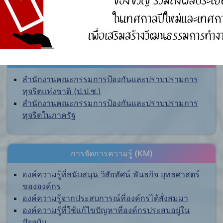
ศูนย์ร้องเรียน
สำนักงานคณะกรรมการป้องกันและปราบปรามการ
ทุจริตแห่งชาติ (ป.ป.ช.)
สำนักงานคณะกรรมการป้องกันและปราบปรามการ
ทุจริตในภาครัฐ
การจัดการความรู้ (KM)
องค์ความรู้ที่สนับสนุน วิสัยทัศน์ พันธกิจ ยุทธศาสตร์
ขององค์กร
องค์ความรู้จากประสบการณ์ที่องค์กรได้สั่งสมมา
องค์ความรู้ที่ใช้แก้ไขปัญหาที่องค์กรประสบอยู่ใน
ปัจจุบัน