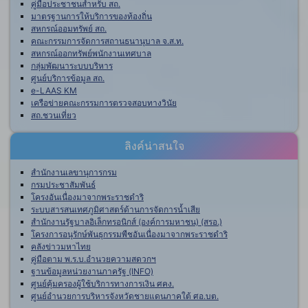
คู่มือประชาชนสำหรับ สถ.
มาตรฐานการให้บริการของท้องถิ่น
สหกรณ์ออมทรัพย์ สถ.
คณะกรรมการจัดการสถานธนานุบาล จ.ส.ท.
สหกรณ์ออกทรัพย์พนักงานเทศบาล
กลุ่มพัฒนาระบบบริหาร
ศูนย์บริการข้อมูล สถ.
e-LAAS KM
เครือข่ายคณะกรรมการตรวจสอบทางวินัย
สถ.ชวนเที่ยว
ลิงค์น่าสนใจ
สำนักงานเลขานุการกรม
กรมประชาสัมพันธ์
โครงอันเนื่องมาจากพระราชดำริ
ระบบสารสนเทศภูมิศาสตร์ด้านการจัดการน้ำเสีย
สำนักงานรัฐบาลอิเล็กทรอนิกส์ (องค์การมหาชน) (สรอ.)
โครงการอนุรักษ์พันธุกรรมพืชอันเนื่องมาจากพระราชดำริ
คลังข่าวมหาไทย
คู่มือตาม พ.ร.บ.อำนวยความสดวกฯ
ฐานข้อมูลหน่วยงานภาครัฐ (INFO)
ศูนย์คุ้มครองผู้ใช้บริการทางการเงิน ศคง.
ศูนย์อำนวยการบริหารจังหวัดชายแดนภาคใต้ ศอ.บต.