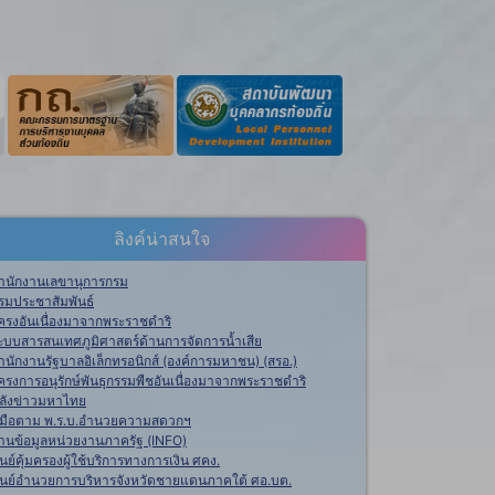
ลิงค์น่าสนใจ
ำนักงานเลขานุการกรม
รมประชาสัมพันธ์
ครงอันเนื่องมาจากพระราชดำริ
ะบบสารสนเทศภูมิศาสตร์ด้านการจัดการน้ำเสีย
ำนักงานรัฐบาลอิเล็กทรอนิกส์ (องค์การมหาชน) (สรอ.)
ครงการอนุรักษ์พันธุกรรมพืชอันเนื่องมาจากพระราชดำริ
ลังข่าวมหาไทย
ู่มือตาม พ.ร.บ.อำนวยความสดวกฯ
านข้อมูลหน่วยงานภาครัฐ (INFO)
ูนย์คุ้มครองผู้ใช้บริการทางการเงิน ศคง.
ูนย์อำนวยการบริหารจังหวัดชายแดนภาคใต้ ศอ.บต.