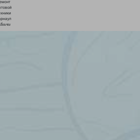
емонт
ытовой
ехники
арнаул
้เยี่ยมชม