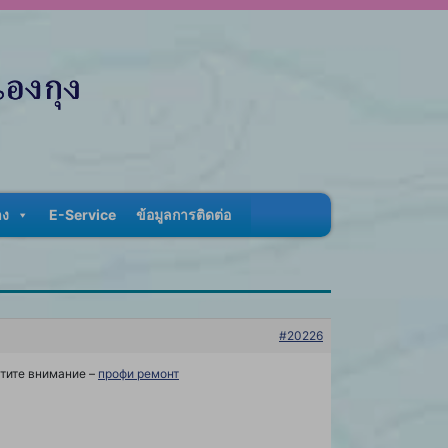
าง
E-Service
ข้อมูลการติดต่อ
#20226
атите внимание –
профи ремонт