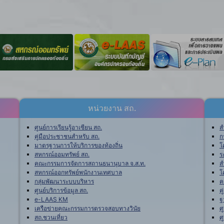
หน่วยงาน สถ.
ศูนย์การเรียนรู้อาเซียน สถ.
ส
คู่มือประชาชนสำหรับ สถ.
ก
มาตรฐานการให้บริการของท้องถิ่น
โ
สหกรณ์ออมทรัพย์ สถ.
ร
คณะกรรมการจัดการสถานธนานุบาล จ.ส.ท.
ส
สหกรณ์ออกทรัพย์พนักงานเทศบาล
โ
กลุ่มพัฒนาระบบบริหาร
ค
ศูนย์บริการข้อมูล สถ.
ค
e-LAAS KM
ฐ
เครือข่ายคณะกรรมการตรวจสอบทางวินัย
ศ
สถ.ชวนเที่ยว
ศ