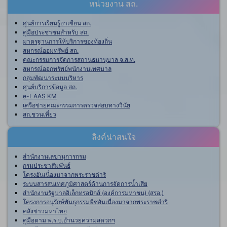
หน่วยงาน สถ.
ศูนย์การเรียนรู้อาเซียน สถ.
คู่มือประชาชนสำหรับ สถ.
มาตรฐานการให้บริการของท้องถิ่น
สหกรณ์ออมทรัพย์ สถ.
คณะกรรมการจัดการสถานธนานุบาล จ.ส.ท.
สหกรณ์ออกทรัพย์พนักงานเทศบาล
กลุ่มพัฒนาระบบบริหาร
ศูนย์บริการข้อมูล สถ.
e-LAAS KM
เครือข่ายคณะกรรมการตรวจสอบทางวินัย
สถ.ชวนเที่ยว
ลิงค์น่าสนใจ
สำนักงานเลขานุการกรม
กรมประชาสัมพันธ์
โครงอันเนื่องมาจากพระราชดำริ
ระบบสารสนเทศภูมิศาสตร์ด้านการจัดการน้ำเสีย
สำนักงานรัฐบาลอิเล็กทรอนิกส์ (องค์การมหาชน) (สรอ.)
โครงการอนุรักษ์พันธุกรรมพืชอันเนื่องมาจากพระราชดำริ
คลังข่าวมหาไทย
คู่มือตาม พ.ร.บ.อำนวยความสดวกฯ