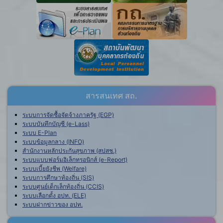
สารสนเทศ สถ.
ระบบการจัดซื้อจัดจ้างภาครัฐ (EGP)
ระบบบันทึกบัญชี (e-Lass)
ระบบ E-Plan
ระบบข้อมูลกลาง (INFO)
สำนักงานหลักประกันสุขภาพ (สปสช.)
ระบบแบบฟอร์มอิเล็กทรอนิกส์ (e-Report)
ระบบเบี้ยยังชีพ (Welfare)
ระบบการศึกษาท้องถิ่น (SIS)
ระบบศูนย์เด็กเล็กท้องถิ่น (CCIS)
ระบบเลือกตั้ง อปท. (ELE)
ระบบฝากข่าวของ อปท.