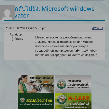
ตอบกลับไปยัง: Microsoft windows
activator
กันยายน 6, 2024 เวลา 5:30 pm
#20234
Randyjak
Металлические гардеробные системы.
ผู้เยี่ยมชม
Думать, сколько тяжелых вещей можно
положить на металлическую полку в
гардеробной, не придется [url=http://mebel-
marmelad.ru]гардеробная система лофт[/url]