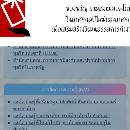
ศูนย์ร้องเรียน
สำนักงานคณะกรรมการป้องกันและปราบปรามการ
ทุจริตแห่งชาติ (ป.ป.ช.)
สำนักงานคณะกรรมการป้องกันและปราบปรามการ
ทุจริตในภาครัฐ
การจัดการความรู้ (KM)
องค์ความรู้ที่สนับสนุน วิสัยทัศน์ พันธกิจ ยุทธศาสตร์
ขององค์กร
องค์ความรู้จากประสบการณ์ที่องค์กรได้สั่งสมมา
องค์ความรู้ที่ใช้แก้ไขปัญหาที่องค์กรประสบอยู่ใน
ปัจจุบัน