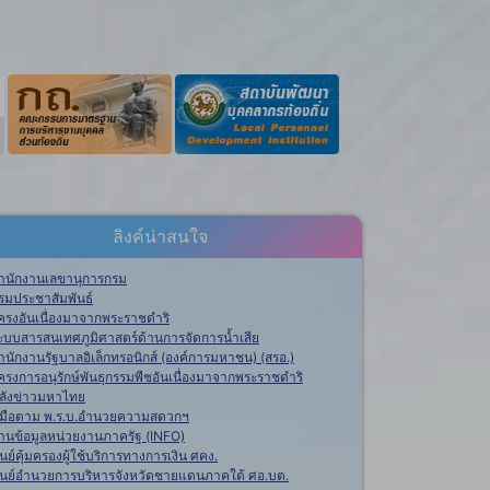
ลิงค์น่าสนใจ
ำนักงานเลขานุการกรม
รมประชาสัมพันธ์
ครงอันเนื่องมาจากพระราชดำริ
ะบบสารสนเทศภูมิศาสตร์ด้านการจัดการน้ำเสีย
ำนักงานรัฐบาลอิเล็กทรอนิกส์ (องค์การมหาชน) (สรอ.)
ครงการอนุรักษ์พันธุกรรมพืชอันเนื่องมาจากพระราชดำริ
ลังข่าวมหาไทย
ู่มือตาม พ.ร.บ.อำนวยความสดวกฯ
านข้อมูลหน่วยงานภาครัฐ (INFO)
ูนย์คุ้มครองผู้ใช้บริการทางการเงิน ศคง.
ูนย์อำนวยการบริหารจังหวัดชายแดนภาคใต้ ศอ.บต.