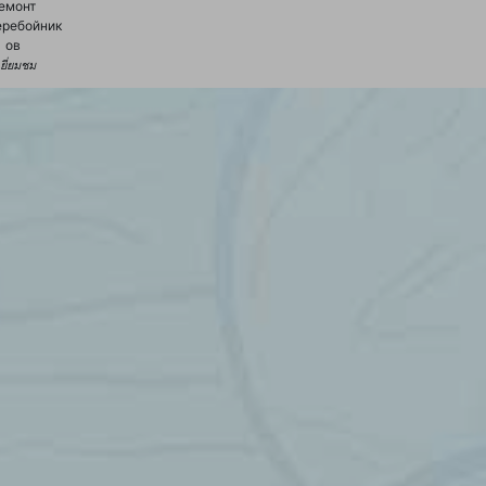
емонт
еребойник
ов
้เยี่ยมชม