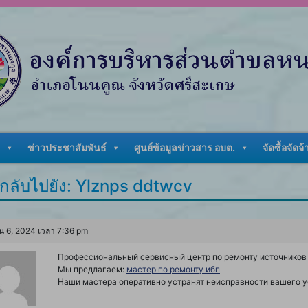
ข่าวประชาสัมพันธ์
ศูนย์ข้อมูลข่าวสาร อบต.
จัดซื้อจัดจ้
กลับไปยัง: Ylznps ddtwcv
น 6, 2024 เวลา 7:36 pm
Профессиональный сервисный центр по ремонту источников 
Мы предлагаем:
мастер по ремонту ибп
Наши мастера оперативно устранят неисправности вашего ус