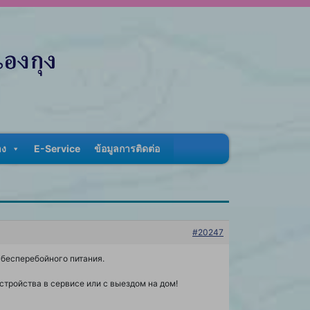
าง
E-Service
ข้อมูลการติดต่อ
#20247
бесперебойного питания.
тройства в сервисе или с выездом на дом!