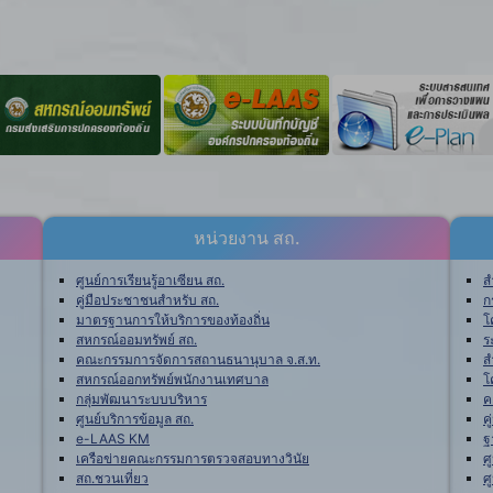
หน่วยงาน สถ.
ศูนย์การเรียนรู้อาเซียน สถ.
ส
คู่มือประชาชนสำหรับ สถ.
ก
มาตรฐานการให้บริการของท้องถิ่น
โ
สหกรณ์ออมทรัพย์ สถ.
ร
คณะกรรมการจัดการสถานธนานุบาล จ.ส.ท.
ส
สหกรณ์ออกทรัพย์พนักงานเทศบาล
โ
กลุ่มพัฒนาระบบบริหาร
ค
ศูนย์บริการข้อมูล สถ.
ค
e-LAAS KM
ฐ
เครือข่ายคณะกรรมการตรวจสอบทางวินัย
ศ
สถ.ชวนเที่ยว
ศ