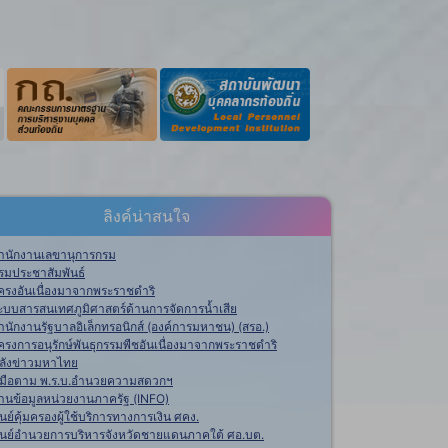
ลิงค์น่าสนใจ
ำนักงานเลขานุการกรม
รมประชาสัมพันธ์
ครงอันเนื่องมาจากพระราชดำริ
ะบบสารสนเทศภูมิศาสตร์ด้านการจัดการน้ำเสีย
ำนักงานรัฐบาลอิเล็กทรอนิกส์ (องค์การมหาชน) (สรอ.)
ครงการอนุรักษ์พันธุกรรมพืชอันเนื่องมาจากพระราชดำริ
ลังข่าวมหาไทย
ู่มือตาม พ.ร.บ.อำนวยความสดวกฯ
านข้อมูลหน่วยงานภาครัฐ (INFO)
ูนย์คุ้มครองผู้ใช้บริการทางการเงิน ศคง.
ูนย์อำนวยการบริหารจังหวัดชายแดนภาคใต้ ศอ.บต.