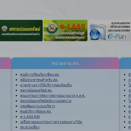
หน่วยงาน สถ.
ศูนย์การเรียนรู้อาเซียน สถ.
ส
คู่มือประชาชนสำหรับ สถ.
ก
มาตรฐานการให้บริการของท้องถิ่น
โ
สหกรณ์ออมทรัพย์ สถ.
ร
คณะกรรมการจัดการสถานธนานุบาล จ.ส.ท.
ส
สหกรณ์ออกทรัพย์พนักงานเทศบาล
โ
กลุ่มพัฒนาระบบบริหาร
ค
ศูนย์บริการข้อมูล สถ.
ค
e-LAAS KM
ฐ
เครือข่ายคณะกรรมการตรวจสอบทางวินัย
ศ
สถ.ชวนเที่ยว
ศ