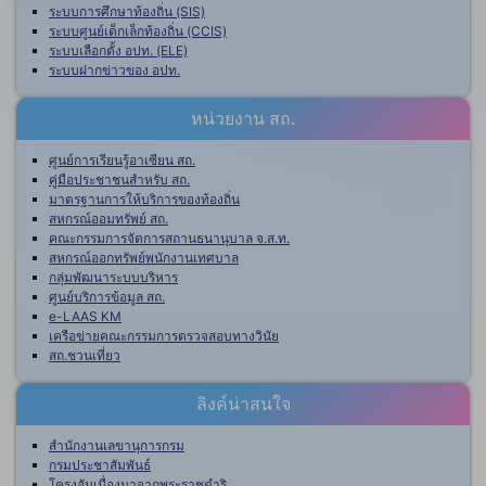
ระบบการศึกษาท้องถิ่น (SIS)
ระบบศูนย์เด็กเล็กท้องถิ่น (CCIS)
ระบบเลือกตั้ง อปท. (ELE)
ระบบฝากข่าวของ อปท.
หน่วยงาน สถ.
ศูนย์การเรียนรู้อาเซียน สถ.
คู่มือประชาชนสำหรับ สถ.
มาตรฐานการให้บริการของท้องถิ่น
สหกรณ์ออมทรัพย์ สถ.
คณะกรรมการจัดการสถานธนานุบาล จ.ส.ท.
สหกรณ์ออกทรัพย์พนักงานเทศบาล
กลุ่มพัฒนาระบบบริหาร
ศูนย์บริการข้อมูล สถ.
e-LAAS KM
เครือข่ายคณะกรรมการตรวจสอบทางวินัย
สถ.ชวนเที่ยว
ลิงค์น่าสนใจ
สำนักงานเลขานุการกรม
กรมประชาสัมพันธ์
โครงอันเนื่องมาจากพระราชดำริ