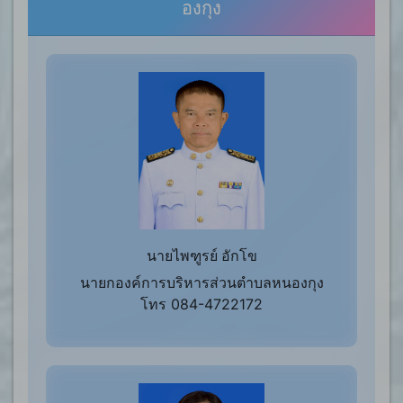
องกุง
นายไพฑูรย์ อักโข
นายกองค์การบริหารส่วนตำบลหนองกุง
โทร 084-4722172