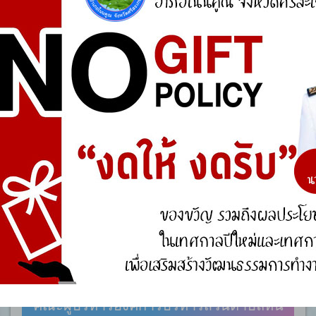
ประชาชนในเขตพื้นที่ตำบลหนองกุง มีความพึงพอใจ
ของต่อการดำเนินงานตามโครงการก่อสร้าง ประเภท
ใดมากที่สุด ?
ถนนคอนกรีตเสริมเล็กภายในหมู่บ้าน
ถนนลาดยางแอสฟัลท์ติกคอนกรีตระหว่างหมู่บ้านและ
ตำบล
ระบบประปาหมู่บ้านแบบบาดาลขนาดเล็ก
Vote
คณะผู้บริหาร
คณะผู้บริหารองค์การบริหารส่วนตำบลหน