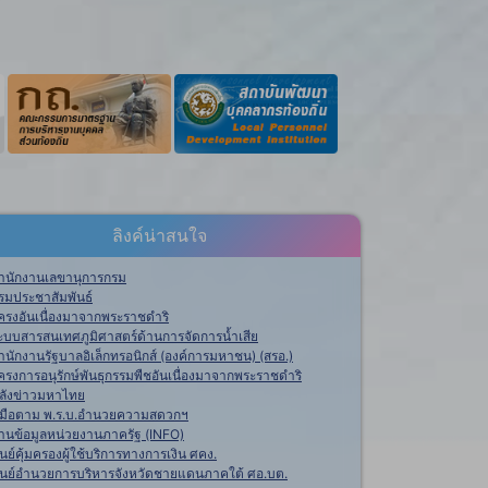
ลิงค์น่าสนใจ
ำนักงานเลขานุการกรม
รมประชาสัมพันธ์
ครงอันเนื่องมาจากพระราชดำริ
ะบบสารสนเทศภูมิศาสตร์ด้านการจัดการน้ำเสีย
ำนักงานรัฐบาลอิเล็กทรอนิกส์ (องค์การมหาชน) (สรอ.)
ครงการอนุรักษ์พันธุกรรมพืชอันเนื่องมาจากพระราชดำริ
ลังข่าวมหาไทย
ู่มือตาม พ.ร.บ.อำนวยความสดวกฯ
านข้อมูลหน่วยงานภาครัฐ (INFO)
ูนย์คุ้มครองผู้ใช้บริการทางการเงิน ศคง.
ูนย์อำนวยการบริหารจังหวัดชายแดนภาคใต้ ศอ.บต.