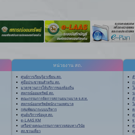
หน่วยงาน สถ.
ศูนย์การเรียนรู้อาเซียน สถ.
ส
คู่มือประชาชนสำหรับ สถ.
ก
มาตรฐานการให้บริการของท้องถิ่น
โ
สหกรณ์ออมทรัพย์ สถ.
ร
คณะกรรมการจัดการสถานธนานุบาล จ.ส.ท.
ส
สหกรณ์ออกทรัพย์พนักงานเทศบาล
โ
กลุ่มพัฒนาระบบบริหาร
ค
ศูนย์บริการข้อมูล สถ.
ค
e-LAAS KM
ฐ
เครือข่ายคณะกรรมการตรวจสอบทางวินัย
ศ
สถ.ชวนเที่ยว
ศ