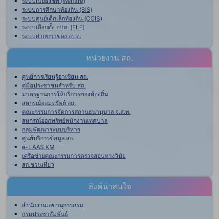
ระบบเบี้ยยังชีพ (Welfare)
ระบบการศึกษาท้องถิ่น (SIS)
ระบบศูนย์เด็กเล็กท้องถิ่น (CCIS)
ระบบเลือกตั้ง อปท. (ELE)
ระบบฝากข่าวของ อปท.
หน่วยงาน สถ.
ศูนย์การเรียนรู้อาเซียน สถ.
คู่มือประชาชนสำหรับ สถ.
มาตรฐานการให้บริการของท้องถิ่น
สหกรณ์ออมทรัพย์ สถ.
คณะกรรมการจัดการสถานธนานุบาล จ.ส.ท.
สหกรณ์ออกทรัพย์พนักงานเทศบาล
กลุ่มพัฒนาระบบบริหาร
ศูนย์บริการข้อมูล สถ.
e-LAAS KM
เครือข่ายคณะกรรมการตรวจสอบทางวินัย
สถ.ชวนเที่ยว
ลิงค์น่าสนใจ
สำนักงานเลขานุการกรม
กรมประชาสัมพันธ์