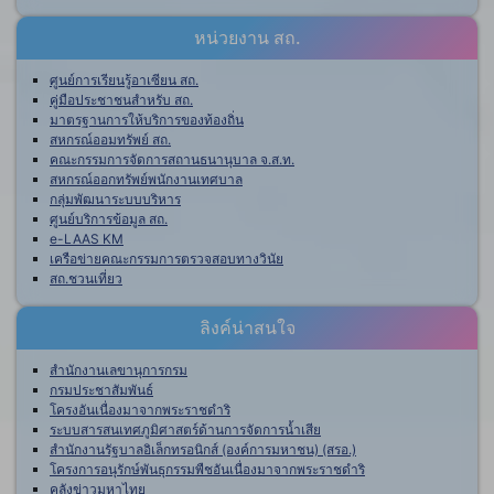
หน่วยงาน สถ.
ศูนย์การเรียนรู้อาเซียน สถ.
คู่มือประชาชนสำหรับ สถ.
มาตรฐานการให้บริการของท้องถิ่น
สหกรณ์ออมทรัพย์ สถ.
คณะกรรมการจัดการสถานธนานุบาล จ.ส.ท.
สหกรณ์ออกทรัพย์พนักงานเทศบาล
กลุ่มพัฒนาระบบบริหาร
ศูนย์บริการข้อมูล สถ.
e-LAAS KM
เครือข่ายคณะกรรมการตรวจสอบทางวินัย
สถ.ชวนเที่ยว
ลิงค์น่าสนใจ
สำนักงานเลขานุการกรม
กรมประชาสัมพันธ์
โครงอันเนื่องมาจากพระราชดำริ
ระบบสารสนเทศภูมิศาสตร์ด้านการจัดการน้ำเสีย
สำนักงานรัฐบาลอิเล็กทรอนิกส์ (องค์การมหาชน) (สรอ.)
โครงการอนุรักษ์พันธุกรรมพืชอันเนื่องมาจากพระราชดำริ
คลังข่าวมหาไทย