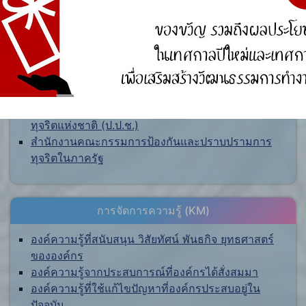
ศูนย์ร้องเรียน
สำนักงานคณะกรรมการป้องกันและปราบปรามการ
ทุจริตแห่งชาติ (ป.ป.ช.)
สำนักงานคณะกรรมการป้องกันและปราบปรามการ
ทุจริตในภาครัฐ
การจัดการความรู้ (KM)
องค์ความรู้ที่สนับสนุน วิสัยทัศน์ พันธกิจ ยุทธศาสตร์
ขององค์กร
องค์ความรู้จากประสบการณ์ที่องค์กรได้สั่งสมมา
องค์ความรู้ที่ใช้แก้ไขปัญหาที่องค์กรประสบอยู่ใน
ปัจจุบัน