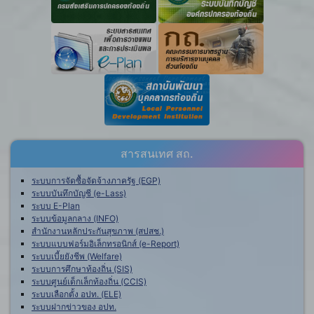
สารสนเทศ สถ.
ระบบการจัดซื้อจัดจ้างภาครัฐ (EGP)
ระบบบันทึกบัญชี (e-Lass)
ระบบ E-Plan
ระบบข้อมูลกลาง (INFO)
สำนักงานหลักประกันสุขภาพ (สปสช.)
ระบบแบบฟอร์มอิเล็กทรอนิกส์ (e-Report)
ระบบเบี้ยยังชีพ (Welfare)
ระบบการศึกษาท้องถิ่น (SIS)
ระบบศูนย์เด็กเล็กท้องถิ่น (CCIS)
ระบบเลือกตั้ง อปท. (ELE)
ระบบฝากข่าวของ อปท.