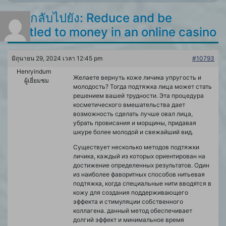
ตอบกลับไปยัง: Reduce and be
entitled to money in an online casino
มิถุนายน 29, 2024 เวลา 12:45 pm
#10793
Henryindum
Желаете вернуть коже личика упругость и
ผู้เยี่ยมชม
молодость? Тогда подтяжка лица может стать
решением вашей трудности. Эта процедура
косметического вмешательства дает
возможность сделать лучше овал лица,
убрать провисания и морщины, придавая
шкуре более молодой и свежайший вид.
Существует несколько методов подтяжки
личика, каждый из которых ориентирован на
достижение определенных результатов. Один
из наиболее фаворитных способов нитьевая
подтяжка, когда специальные нити вводятся в
кожу для создания поддерживающего
эффекта и стимуляции собственного
коллагена. данный метод обеспечивает
долгий эффект и минимальное время