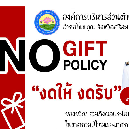
ศูนย์ร้องเรียน
สำนักงานคณะกรรมการป้องกันและปราบปรามการ
ทุจริตแห่งชาติ (ป.ป.ช.)
สำนักงานคณะกรรมการป้องกันและปราบปรามการ
ทุจริตในภาครัฐ
การจัดการความรู้ (KM)
องค์ความรู้ที่สนับสนุน วิสัยทัศน์ พันธกิจ ยุทธศาสตร์
ขององค์กร
องค์ความรู้จากประสบการณ์ที่องค์กรได้สั่งสมมา
องค์ความรู้ที่ใช้แก้ไขปัญหาที่องค์กรประสบอยู่ใน
ปัจจุบัน