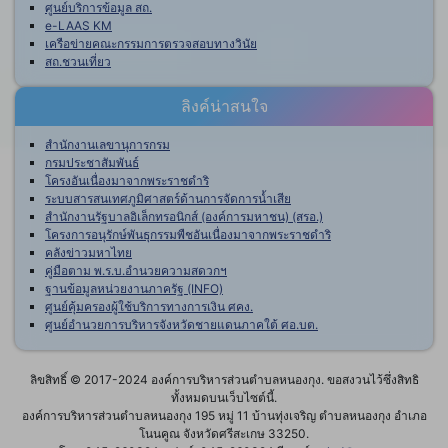
ศูนย์บริการข้อมูล สถ.
e-LAAS KM
เครือข่ายคณะกรรมการตรวจสอบทางวินัย
สถ.ชวนเที่ยว
ลิงค์น่าสนใจ
สำนักงานเลขานุการกรม
กรมประชาสัมพันธ์
โครงอันเนื่องมาจากพระราชดำริ
ระบบสารสนเทศภูมิศาสตร์ด้านการจัดการน้ำเสีย
สำนักงานรัฐบาลอิเล็กทรอนิกส์ (องค์การมหาชน) (สรอ.)
โครงการอนุรักษ์พันธุกรรมพืชอันเนื่องมาจากพระราชดำริ
คลังข่าวมหาไทย
คู่มือตาม พ.ร.บ.อำนวยความสดวกฯ
ฐานข้อมูลหน่วยงานภาครัฐ (INFO)
ศูนย์คุ้มครองผู้ใช้บริการทางการเงิน ศคง.
ศูนย์อำนวยการบริหารจังหวัดชายแดนภาคใต้ ศอ.บต.
ลิขสิทธิ์ © 2017-2024 องค์การบริหารส่วนตำบลหนองกุง. ขอสงวนไว้ซึ่งสิทธิ
ทั้งหมดบนเว็บไซต์นี้.
องค์การบริหารส่วนตำบลหนองกุง 195 หมู่ 11 บ้านทุ่งเจริญ ตำบลหนองกุง อำเภอ
โนนคูณ จังหวัดศรีสะเกษ 33250.