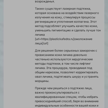
возрожденья.
Также существует лазерная подтяжка,
которая основана на воздействии лазерного
излучения на кожу, стимулируя процессы
регенерации и уплотнения коллагена. Этот
метод подсобляет улучшить качество кожи,
уменьшить пигментацию и сделать лучше тон
личика
[url=https://plastickafedra.ru]омоложение
лица[/url]
Для решения более серьезных заморочек с
провисанием кожи личика довольно
частенько используются хирургические
методы подтяжки, в том числе лифтинг
личика. Эта процедура, проводимая под
общим наркозом, позволяет корректировать
овал личика, подтягивать шкуру и устранять
морщины.
Прежде чем решиться о подтяжке лица,
важно проконсультироваться с
квалифицированным спецом, чтобы избрать
превосходнейший способ, беря во внимание
индивидуальные особенности вашей кожи и