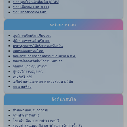
ระบบศูนย์เด็กเล็กท้องถิ่น (CCIS)
ระบบเลือกตั้ง อปท. (ELE)
ระบบฝากข่าวของ อปท.
หน่วยงาน สถ.
ศูนย์การเรียนรู้อาเซียน สถ.
คู่มือประชาชนสำหรับ สถ.
มาตรฐานการให้บริการของท้องถิ่น
สหกรณ์ออมทรัพย์ สถ.
คณะกรรมการจัดการสถานธนานุบาล จ.ส.ท.
สหกรณ์ออกทรัพย์พนักงานเทศบาล
กลุ่มพัฒนาระบบบริหาร
ศูนย์บริการข้อมูล สถ.
e-LAAS KM
เครือข่ายคณะกรรมการตรวจสอบทางวินัย
สถ.ชวนเที่ยว
ลิงค์น่าสนใจ
สำนักงานเลขานุการกรม
กรมประชาสัมพันธ์
โครงอันเนื่องมาจากพระราชดำริ
ระบบสารสนเทศภูมิศาสตร์ด้านการจัดการน้ำเสีย