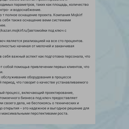
ходимых параметров, таких как площадь, количество
ектро- и водоснабжение.
о т полное оснащение проекта. Компания Mojkirf
 в себя также оснащение веми системами
чее.
/kazan.mojkirf.ru/]автомойки под ключ с
юч является реализацией на все сто процентов.
полностью начиная от мелочей и заканчивая
в себя важный аспект как подготовка персонала, что
 собой помощьв привлечении первых клиентов, что
и.
й обслуживание оборудования в процессе
й период, что говорит о качестве устанавливаемого
сный процесс, включающий проектирование,
втомоечного бизнеса под ключ предоставляет
 своего дела, не беспокоясь о технических и
до открытия – это надежное и выгодное решение для
 и максимальными перспективами роста.