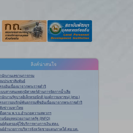
ลิงค์น่าสนใจ
ำนักงานเลขานุการกรม
รมประชาสัมพันธ์
ครงอันเนื่องมาจากพระราชดำริ
ะบบสารสนเทศภูมิศาสตร์ด้านการจัดการน้ำเสีย
ำนักงานรัฐบาลอิเล็กทรอนิกส์ (องค์การมหาชน) (สรอ.)
ครงการอนุรักษ์พันธุกรรมพืชอันเนื่องมาจากพระราชดำริ
ลังข่าวมหาไทย
ู่มือตาม พ.ร.บ.อำนวยความสดวกฯ
านข้อมูลหน่วยงานภาครัฐ (INFO)
ูนย์คุ้มครองผู้ใช้บริการทางการเงิน ศคง.
ูนย์อำนวยการบริหารจังหวัดชายแดนภาคใต้ ศอ.บต.