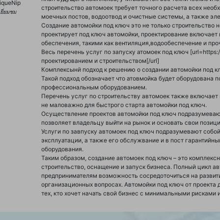
iqueNip
строительство автомоек требует точного расчета всех необ
้เยี่ยมชม
моечных постов, водоотвод и очистные системы, а также эл
Создание автомойки под ключ это не только строительство н
проектирует под ключ автомойки, проектирование включает
обеспечения, такими как вентиляция,водообеспечение и про
Весь перечень услуг по запуску атомоек под ключ [url=https:/
проектированием и строительством[/url]
Комплексынй подход к решению о создании автомойки под кл
Такой подход обозначает что атовмойка будет оборудована 
профессиональным оборудованием.
Перечень услуг по строительству автомоек также включает 
не маловажно для быстрого старта автомойки под ключ.
Осуществление проектов автомойки под ключ подразумевают
позволяет владельцу выйти на рынок и основать свои позици
Услуги по завпуску автомоек под ключ подразумевают собо
эксплуатации, а также его обслужвание и в пост гарантийны
оборудования.
Таким образом, создание автомоек под ключ – это комплек
строительство, оснащение и запуск бизнеса. Полный цикл а
предпринимателям возможность сосредоточиться на развитии
организационных вопросах. Автомойки под ключ от проекта 
тех, кто хочет начать свой бизнес с минимальными рисками