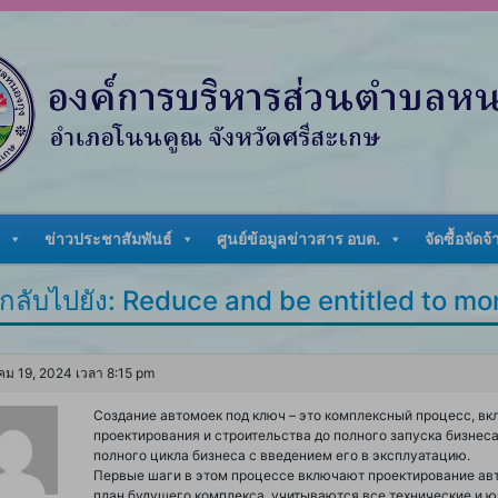
ข่าวประชาสัมพันธ์
ศูนย์ข้อมูลข่าวสาร อบต.
จัดซื้อจัดจ้
ลับไปยัง: Reduce and be entitled to mon
ม 19, 2024 เวลา 8:15 pm
Создание автомоек под ключ – это комплексный процесс, вк
проектирования и строительства до полного запуска бизнес
полного цикла бизнеса с введением его в эксплуатацию.
Первые шаги в этом процессе включают проектирование авт
план будущего комплекса, учитываются все технические и ю