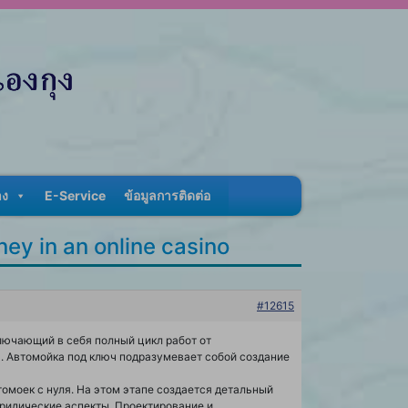
าง
E-Service
ข้อมูลการติดต่อ
ey in an online casino
#12615
лючающий в себя полный цикл работ от
а. Автомойка под ключ подразумевает собой создание
омоек с нуля. На этом этапе создается детальный
ридические аспекты. Проектирование и