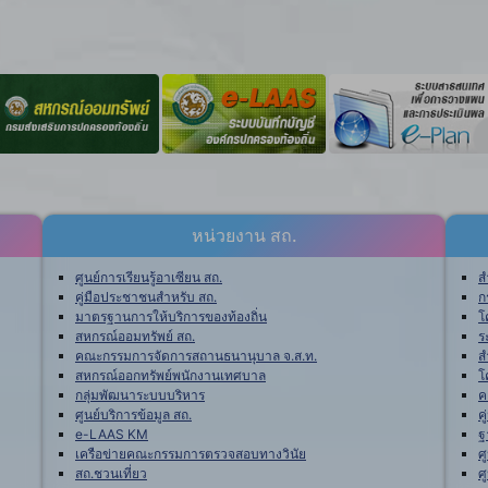
หน่วยงาน สถ.
ศูนย์การเรียนรู้อาเซียน สถ.
ส
คู่มือประชาชนสำหรับ สถ.
ก
มาตรฐานการให้บริการของท้องถิ่น
โ
สหกรณ์ออมทรัพย์ สถ.
ร
คณะกรรมการจัดการสถานธนานุบาล จ.ส.ท.
ส
สหกรณ์ออกทรัพย์พนักงานเทศบาล
โ
กลุ่มพัฒนาระบบบริหาร
ค
ศูนย์บริการข้อมูล สถ.
ค
e-LAAS KM
ฐ
เครือข่ายคณะกรรมการตรวจสอบทางวินัย
ศ
สถ.ชวนเที่ยว
ศ