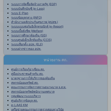
ระบบการจัดซื้อจัดจ้างภาครัฐ (EGP)
ระบบบันทึกบัญชี (e-Lass)
ระบบ E-Plan
ระบบข้อมูลกลาง (INFO)
สำนักงานหลักประกันสุขภาพ (สปสช.)
ระบบแบบฟอร์มอิเล็กทรอนิกส์ (e-Report)
ระบบเบี้ยยังชีพ (Welfare)
ระบบการศึกษาท้องถิ่น (SIS)
ระบบศูนย์เด็กเล็กท้องถิ่น (CCIS)
ระบบเลือกตั้ง อปท. (ELE)
ระบบฝากข่าวของ อปท.
หน่วยงาน สถ.
ศูนย์การเรียนรู้อาเซียน สถ.
คู่มือประชาชนสำหรับ สถ.
มาตรฐานการให้บริการของท้องถิ่น
สหกรณ์ออมทรัพย์ สถ.
คณะกรรมการจัดการสถานธนานุบาล จ.ส.ท.
สหกรณ์ออกทรัพย์พนักงานเทศบาล
กลุ่มพัฒนาระบบบริหาร
ศูนย์บริการข้อมูล สถ.
e-LAAS KM
เครือข่ายคณะกรรมการตรวจสอบทางวินัย