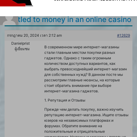
ตอบกลับไปยัง: Reduce and be
entitled to money in an online casino
กรกฎาคม 20, 2024 เวลา 2:12 am
#12629
Danielprist
В современном мире интернет-магазины
ผู้เยี่ยมชม
стали главным местом покупки разных
гаджетов. Однако с таким огромным
количеством доступных вариантов, как
выбрать превосходнейший интернет-магазин
для собственных нужд? В данном посте мы
рассмотрим главные нюансы, на которые
стоит обратить внимание при выборе
интернет-магазина гаджетов.
1. Репутация и Отзывы
Прежде чем делать покупку, важно изучить
репутацию интернет-магазина. Ищите отзывы
юзеров на независимых платформах и
форумах. Обратите внимание на
положительные и отрицательные
комментарии. Надежные магазины довольно