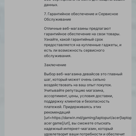
данных.
7. Гарантийное обеспечение и Сервисное
Обслуживание
Отличные веб-магазины предлагают
гарантийное обеспечение на свои товары.
Узнайте, какой гарантийный срок
предоставляется на купленные гаджеты, и
есть ли возможность сервисного
обслуживания.
Заключение
Выбор веб-магазина девайсов это главный
шаг, который может очень сильно
воздействовать на ваш опыт покупок.
Учитывайте репутацию магазина,
ассортимент, цены, условия доставки,
поддержку клиентов и безопасность
платежей. Придерживаясь этих
рекомендаций
[url=https://darwin.md/gaming/laptopuri/acer]laptop
acer game[/url], вы сможете отыскать
надежный интернет-магазин, который
удовлетворит ваши потребности и обеспечит