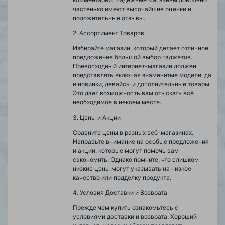
частенько имеют высочайшие оценки и
положительные отзывы.
2. Ассортимент Товаров
Избирайте магазин, который делает отличное
предложение большой выбор гаджетов.
Превосходный интернет-магазин должен
представлять включая знаменитые модели, да
и новинки, девайсы и дополнительные товары.
Это дает возможность вам отыскать всё
необходимое в некоем месте.
3. Цены и Акции
Сравните цены в разных веб-магазинах.
Направьте внимание на особые предложения
и акции, которые могут помочь вам
сэкономить. Однако помните, что слишком
низкие цены могут указывать на низкое
качество или подделку продукта.
4. Условия Доставки и Возврата
Прежде чем купить ознакомьтесь с
условиями доставки и возврата. Хороший