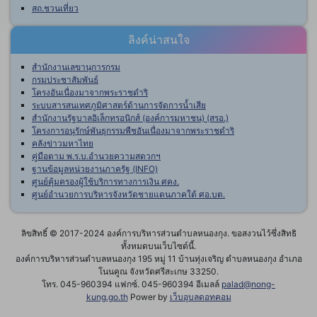
สถ.ชวนเที่ยว
ลิงค์น่าสนใจ
สำนักงานเลขานุการกรม
กรมประชาสัมพันธ์
โครงอันเนื่องมาจากพระราชดำริ
ระบบสารสนเทศภูมิศาสตร์ด้านการจัดการน้ำเสีย
สำนักงานรัฐบาลอิเล็กทรอนิกส์ (องค์การมหาชน) (สรอ.)
โครงการอนุรักษ์พันธุกรรมพืชอันเนื่องมาจากพระราชดำริ
คลังข่าวมหาไทย
คู่มือตาม พ.ร.บ.อำนวยความสดวกฯ
ฐานข้อมูลหน่วยงานภาครัฐ (INFO)
ศูนย์คุ้มครองผู้ใช้บริการทางการเงิน ศคง.
ศูนย์อำนวยการบริหารจังหวัดชายแดนภาคใต้ ศอ.บต.
ลิขสิทธิ์ © 2017-2024 องค์การบริหารส่วนตำบลหนองกุง. ขอสงวนไว้ซึ่งสิทธิ
ทั้งหมดบนเว็บไซต์นี้.
องค์การบริหารส่วนตำบลหนองกุง 195 หมู่ 11 บ้านทุ่งเจริญ ตำบลหนองกุง อำเภอ
โนนคูณ จังหวัดศรีสะเกษ 33250.
โทร. 045-960394 แฟกซ์. 045-960394 อีเมลล์
palad@nong-
kung.go.th
Power by
เว็บอุบลดอทคอม