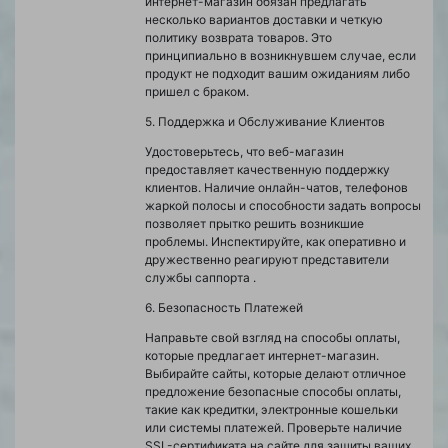
интернет-магазин обязан предлагать
несколько вариантов доставки и четкую
политику возврата товаров. Это
принципиально в возникнувшем случае, если
продукт не подходит вашим ожиданиям либо
пришел с браком.
5. Поддержка и Обслуживание Клиентов
Удостоверьтесь, что веб-магазин
предоставляет качественную поддержку
клиентов. Наличие онлайн-чатов, телефонов
жаркой полосы и способности задать вопросы
позволяет прытко решить возникшие
проблемы. Инспектируйте, как оперативно и
дружественно реагируют представители
службы саппорта .
6. Безопасность Платежей
Направьте свой взгляд на способы оплаты,
которые предлагает интернет-магазин.
Выбирайте сайты, которые делают отличное
предложение безопасные способы оплаты,
такие как кредитки, электронные кошельки
или системы платежей. Проверьте наличие
SSL-сертификата на сайте для защиты ваших