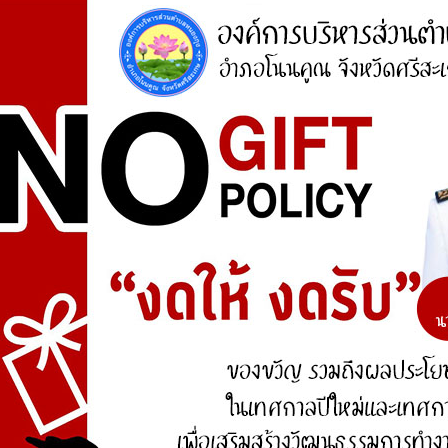
องค์ความรู้อื่นๆ ที่เกี่ยวข้องกับการพัฒนาองค์กร
สำรวจความพึงพอใจ
ประชาชนในเขตพื้นที่ตำบลหนองกุง มีความพึงพอใจ
ของต่อการดำเนินงานตามโครงการก่อสร้าง ประเภท
ใดมากที่สุด ?
ถนนคอนกรีตเสริมเล็กภายในหมู่บ้าน
ถนนลาดยางแอสฟัลท์ติกคอนกรีตระหว่างหมู่บ้านและ
ตำบล
ระบบประปาหมู่บ้านแบบบาดาลขนาดเล็ก
Vote