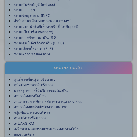
ระบบบันทึกบัญชี (e-Lass)
ระบบ E-Plan
ระบบข้อมูลกลาง (INFO)
สำนักงานหลักประกันสุขภาพ (สปสช.)
ระบบแบบฟอร์มอิเล็กทรอนิกส์ (e-Report)
ระบบเบี้ยยังชีพ (Welfare)
ระบบการศึกษาท้องถิ่น (SIS)
ระบบศูนย์เด็กเล็กท้องถิ่น (CCIS)
ระบบเลือกตั้ง อปท. (ELE)
ระบบฝากข่าวของ อปท.
หน่วยงาน สถ.
ศูนย์การเรียนรู้อาเซียน สถ.
คู่มือประชาชนสำหรับ สถ.
มาตรฐานการให้บริการของท้องถิ่น
สหกรณ์ออมทรัพย์ สถ.
คณะกรรมการจัดการสถานธนานุบาล จ.ส.ท.
สหกรณ์ออกทรัพย์พนักงานเทศบาล
กลุ่มพัฒนาระบบบริหาร
ศูนย์บริการข้อมูล สถ.
e-LAAS KM
เครือข่ายคณะกรรมการตรวจสอบทางวินัย
สถ.ชวนเที่ยว