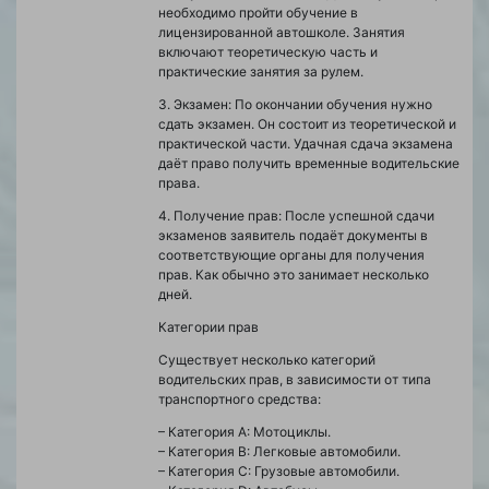
необходимо пройти обучение в
лицензированной автошколе. Занятия
включают теоретическую часть и
практические занятия за рулем.
3. Экзамен: По окончании обучения нужно
сдать экзамен. Он состоит из теоретической и
практической части. Удачная сдача экзамена
даёт право получить временные водительские
права.
4. Получение прав: После успешной сдачи
экзаменов заявитель подаёт документы в
соответствующие органы для получения
прав. Как обычно это занимает несколько
дней.
Категории прав
Существует несколько категорий
водительских прав, в зависимости от типа
транспортного средства:
– Категория A: Мотоциклы.
– Категория B: Легковые автомобили.
– Категория C: Грузовые автомобили.