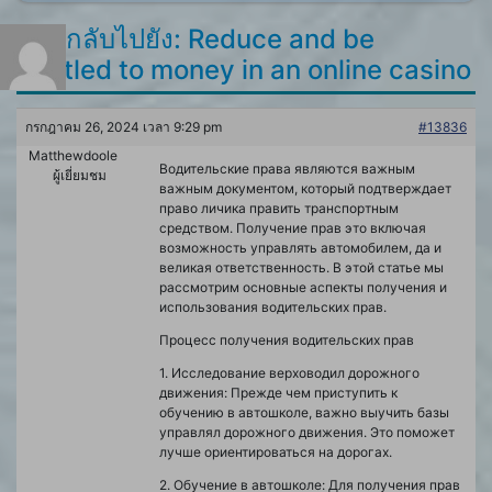
ตอบกลับไปยัง: Reduce and be
entitled to money in an online casino
กรกฎาคม 26, 2024 เวลา 9:29 pm
#13836
Matthewdoole
Водительские права являются важным
ผู้เยี่ยมชม
важным документом, который подтверждает
право личика править транспортным
средством. Получение прав это включая
возможность управлять автомобилем, да и
великая ответственность. В этой статье мы
рассмотрим основные аспекты получения и
использования водительских прав.
Процесс получения водительских прав
1. Исследование верховодил дорожного
движения: Прежде чем приступить к
обучению в автошколе, важно выучить базы
управлял дорожного движения. Это поможет
лучше ориентироваться на дорогах.
2. Обучение в автошколе: Для получения прав