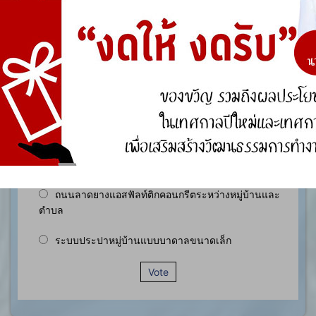
องค์ความรู้อื่นๆ ที่เกี่ยวข้องกับการพัฒนาองค์กร
สำรวจความพึงพอใจ
ประชาชนในเขตพื้นที่ตำบลหนองกุง มีความพึงพอใจ
ของต่อการดำเนินงานตามโครงการก่อสร้าง ประเภท
ใดมากที่สุด ?
ถนนคอนกรีตเสริมเล็กภายในหมู่บ้าน
ถนนลาดยางแอสฟัลท์ติกคอนกรีตระหว่างหมู่บ้านและ
ตำบล
ระบบประปาหมู่บ้านแบบบาดาลขนาดเล็ก
Vote