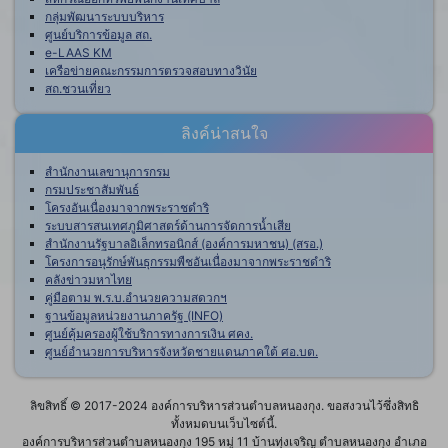
กลุ่มพัฒนาระบบบริหาร
ศูนย์บริการข้อมูล สถ.
e-LAAS KM
เครือข่ายคณะกรรมการตรวจสอบทางวินัย
สถ.ชวนเที่ยว
ลิงค์น่าสนใจ
สำนักงานเลขานุการกรม
กรมประชาสัมพันธ์
โครงอันเนื่องมาจากพระราชดำริ
ระบบสารสนเทศภูมิศาสตร์ด้านการจัดการน้ำเสีย
สำนักงานรัฐบาลอิเล็กทรอนิกส์ (องค์การมหาชน) (สรอ.)
โครงการอนุรักษ์พันธุกรรมพืชอันเนื่องมาจากพระราชดำริ
คลังข่าวมหาไทย
คู่มือตาม พ.ร.บ.อำนวยความสดวกฯ
ฐานข้อมูลหน่วยงานภาครัฐ (INFO)
ศูนย์คุ้มครองผู้ใช้บริการทางการเงิน ศคง.
ศูนย์อำนวยการบริหารจังหวัดชายแดนภาคใต้ ศอ.บต.
ลิขสิทธิ์ © 2017-2024 องค์การบริหารส่วนตำบลหนองกุง. ขอสงวนไว้ซึ่งสิทธิ
ทั้งหมดบนเว็บไซต์นี้.
องค์การบริหารส่วนตำบลหนองกุง 195 หมู่ 11 บ้านทุ่งเจริญ ตำบลหนองกุง อำเภอ