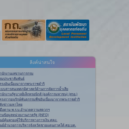
ลิงค์น่าสนใจ
ำนักงานเลขานุการกรม
รมประชาสัมพันธ์
ครงอันเนื่องมาจากพระราชดำริ
ะบบสารสนเทศภูมิศาสตร์ด้านการจัดการน้ำเสีย
ำนักงานรัฐบาลอิเล็กทรอนิกส์ (องค์การมหาชน) (สรอ.)
ครงการอนุรักษ์พันธุกรรมพืชอันเนื่องมาจากพระราชดำริ
ลังข่าวมหาไทย
ู่มือตาม พ.ร.บ.อำนวยความสดวกฯ
านข้อมูลหน่วยงานภาครัฐ (INFO)
ูนย์คุ้มครองผู้ใช้บริการทางการเงิน ศคง.
ูนย์อำนวยการบริหารจังหวัดชายแดนภาคใต้ ศอ.บต.