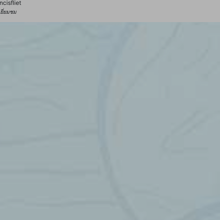
ncisfliet
้เยี่ยมชม