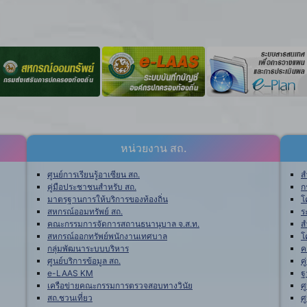
หน่วยงาน สถ.
ศูนย์การเรียนรู้อาเซียน สถ.
ส
คู่มือประชาชนสำหรับ สถ.
ก
มาตรฐานการให้บริการของท้องถิ่น
โ
สหกรณ์ออมทรัพย์ สถ.
ร
คณะกรรมการจัดการสถานธนานุบาล จ.ส.ท.
ส
สหกรณ์ออกทรัพย์พนักงานเทศบาล
โ
กลุ่มพัฒนาระบบบริหาร
ค
ศูนย์บริการข้อมูล สถ.
ค
e-LAAS KM
ฐ
เครือข่ายคณะกรรมการตรวจสอบทางวินัย
ศ
สถ.ชวนเที่ยว
ศ