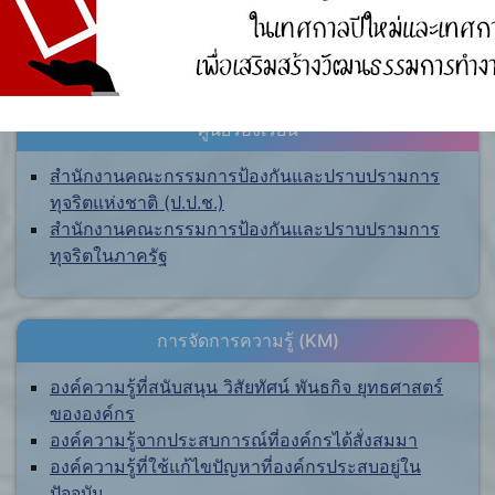
ศูนย์ร้องเรียน
สำนักงานคณะกรรมการป้องกันและปราบปรามการ
ทุจริตแห่งชาติ (ป.ป.ช.)
สำนักงานคณะกรรมการป้องกันและปราบปรามการ
ทุจริตในภาครัฐ
การจัดการความรู้ (KM)
องค์ความรู้ที่สนับสนุน วิสัยทัศน์ พันธกิจ ยุทธศาสตร์
ขององค์กร
องค์ความรู้จากประสบการณ์ที่องค์กรได้สั่งสมมา
องค์ความรู้ที่ใช้แก้ไขปัญหาที่องค์กรประสบอยู่ใน
ปัจจุบัน