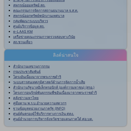
สหกรณ์ออมทรัพย์ สถ.
คณะกรรมการจัดการสถานธนานุบาล จ.ส.ท.
สหกรณ์ออกทรัพย์พนักงานเทศบาล
กลุ่มพัฒนาระบบบริหาร
ศูนย์บริการข้อมูล สถ.
e-LAAS KM
เครือข่ายคณะกรรมการตรวจสอบทางวินัย
สถ.ชวนเที่ยว
ลิงค์น่าสนใจ
สำนักงานเลขานุการกรม
กรมประชาสัมพันธ์
โครงอันเนื่องมาจากพระราชดำริ
ระบบสารสนเทศภูมิศาสตร์ด้านการจัดการน้ำเสีย
สำนักงานรัฐบาลอิเล็กทรอนิกส์ (องค์การมหาชน) (สรอ.)
โครงการอนุรักษ์พันธุกรรมพืชอันเนื่องมาจากพระราชดำริ
คลังข่าวมหาไทย
คู่มือตาม พ.ร.บ.อำนวยความสดวกฯ
ฐานข้อมูลหน่วยงานภาครัฐ (INFO)
ศูนย์คุ้มครองผู้ใช้บริการทางการเงิน ศคง.
ศูนย์อำนวยการบริหารจังหวัดชายแดนภาคใต้ ศอ.บต.