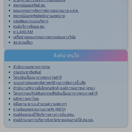
สหกรณ์ออมทรัพย์ สถ.
คณะกรรมการจัดการสถานธนานุบาล จ.ส.ท.
สหกรณ์ออกทรัพย์พนักงานเทศบาล
กลุ่มพัฒนาระบบบริหาร
ศูนย์บริการข้อมูล สถ.
e-LAAS KM
เครือข่ายคณะกรรมการตรวจสอบทางวินัย
สถ.ชวนเที่ยว
ลิงค์น่าสนใจ
สำนักงานเลขานุการกรม
กรมประชาสัมพันธ์
โครงอันเนื่องมาจากพระราชดำริ
ระบบสารสนเทศภูมิศาสตร์ด้านการจัดการน้ำเสีย
สำนักงานรัฐบาลอิเล็กทรอนิกส์ (องค์การมหาชน) (สรอ.)
โครงการอนุรักษ์พันธุกรรมพืชอันเนื่องมาจากพระราชดำริ
คลังข่าวมหาไทย
คู่มือตาม พ.ร.บ.อำนวยความสดวกฯ
ฐานข้อมูลหน่วยงานภาครัฐ (INFO)
ศูนย์คุ้มครองผู้ใช้บริการทางการเงิน ศคง.
ศูนย์อำนวยการบริหารจังหวัดชายแดนภาคใต้ ศอ.บต.