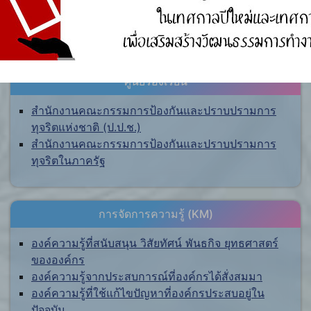
ศูนย์ร้องเรียน
สำนักงานคณะกรรมการป้องกันและปราบปรามการ
ทุจริตแห่งชาติ (ป.ป.ช.)
สำนักงานคณะกรรมการป้องกันและปราบปรามการ
ทุจริตในภาครัฐ
การจัดการความรู้ (KM)
องค์ความรู้ที่สนับสนุน วิสัยทัศน์ พันธกิจ ยุทธศาสตร์
ขององค์กร
องค์ความรู้จากประสบการณ์ที่องค์กรได้สั่งสมมา
องค์ความรู้ที่ใช้แก้ไขปัญหาที่องค์กรประสบอยู่ใน
ปัจจุบัน