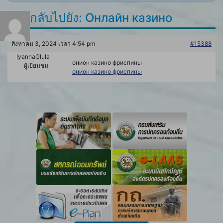
ตอบกลับไปยัง: Онлайн казино
สิงหาคม 3, 2024 เวลา 4:54 pm
#15388
IyannaGlula
онион казино фриспины
ผู้เยี่ยมชม
онион казино фриспины