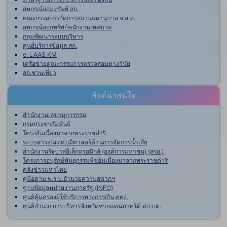
สหกรณ์ออมทรัพย์ สถ.
คณะกรรมการจัดการสถานธนานุบาล จ.ส.ท.
สหกรณ์ออกทรัพย์พนักงานเทศบาล
กลุ่มพัฒนาระบบบริหาร
ศูนย์บริการข้อมูล สถ.
e-LAAS KM
เครือข่ายคณะกรรมการตรวจสอบทางวินัย
สถ.ชวนเที่ยว
ลิงค์น่าสนใจ
สำนักงานเลขานุการกรม
กรมประชาสัมพันธ์
โครงอันเนื่องมาจากพระราชดำริ
ระบบสารสนเทศภูมิศาสตร์ด้านการจัดการน้ำเสีย
สำนักงานรัฐบาลอิเล็กทรอนิกส์ (องค์การมหาชน) (สรอ.)
โครงการอนุรักษ์พันธุกรรมพืชอันเนื่องมาจากพระราชดำริ
คลังข่าวมหาไทย
คู่มือตาม พ.ร.บ.อำนวยความสดวกฯ
ฐานข้อมูลหน่วยงานภาครัฐ (INFO)
ศูนย์คุ้มครองผู้ใช้บริการทางการเงิน ศคง.
ศูนย์อำนวยการบริหารจังหวัดชายแดนภาคใต้ ศอ.บต.