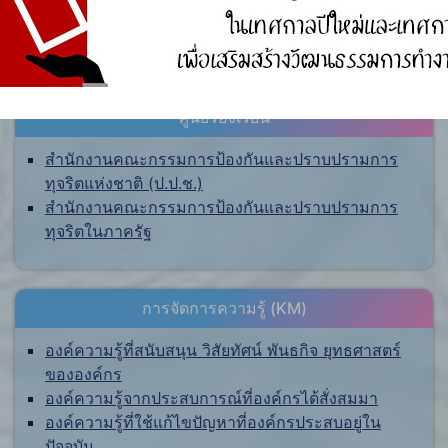
ศูนย์ร้องเรียน
สำนักงานคณะกรรมการป้องกันและปราบปรามการ
ทุจริตแห่งชาติ (ป.ป.ช.)
สำนักงานคณะกรรมการป้องกันและปราบปรามการ
ทุจริตในภาครัฐ
การจัดการความรู้ (KM)
องค์ความรู้ที่สนับสนุน วิสัยทัศน์ พันธกิจ ยุทธศาสตร์
ขององค์กร
องค์ความรู้จากประสบการณ์ที่องค์กรได้สั่งสมมา
องค์ความรู้ที่ใช้แก้ไขปัญหาที่องค์กรประสบอยู่ใน
ปัจจุบัน