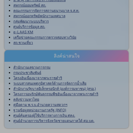
สหกรณ์ออมทรัพย์ สถ.
คณะกรรมการจัดการสถานธนานุบาล จ.ส.ท.
สหกรณ์ออกทรัพย์พนักงานเทศบาล
กลุ่มพัฒนาระบบบริหาร
ศูนย์บริการข้อมูล สถ.
e-LAAS KM
เครือข่ายคณะกรรมการตรวจสอบทางวินัย
สถ.ชวนเที่ยว
ลิงค์น่าสนใจ
สำนักงานเลขานุการกรม
กรมประชาสัมพันธ์
โครงอันเนื่องมาจากพระราชดำริ
ระบบสารสนเทศภูมิศาสตร์ด้านการจัดการน้ำเสีย
สำนักงานรัฐบาลอิเล็กทรอนิกส์ (องค์การมหาชน) (สรอ.)
โครงการอนุรักษ์พันธุกรรมพืชอันเนื่องมาจากพระราชดำริ
คลังข่าวมหาไทย
คู่มือตาม พ.ร.บ.อำนวยความสดวกฯ
ฐานข้อมูลหน่วยงานภาครัฐ (INFO)
ศูนย์คุ้มครองผู้ใช้บริการทางการเงิน ศคง.
ศูนย์อำนวยการบริหารจังหวัดชายแดนภาคใต้ ศอ.บต.