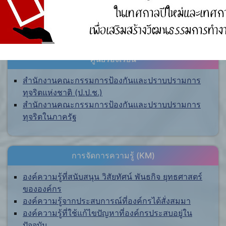
ศูนย์ร้องเรียน
สำนักงานคณะกรรมการป้องกันและปราบปรามการ
ทุจริตแห่งชาติ (ป.ป.ช.)
สำนักงานคณะกรรมการป้องกันและปราบปรามการ
ทุจริตในภาครัฐ
การจัดการความรู้ (KM)
องค์ความรู้ที่สนับสนุน วิสัยทัศน์ พันธกิจ ยุทธศาสตร์
ขององค์กร
องค์ความรู้จากประสบการณ์ที่องค์กรได้สั่งสมมา
องค์ความรู้ที่ใช้แก้ไขปัญหาที่องค์กรประสบอยู่ใน
ปัจจุบัน