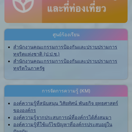
ศูนย์ร้องเรียน
สำนักงานคณะกรรมการป้องกันและปราบปรามการ
ทุจริตแห่งชาติ (ป.ป.ช.)
สำนักงานคณะกรรมการป้องกันและปราบปรามการ
ทุจริตในภาครัฐ
การจัดการความรู้ (KM)
องค์ความรู้ที่สนับสนุน วิสัยทัศน์ พันธกิจ ยุทธศาสตร์
ขององค์กร
องค์ความรู้จากประสบการณ์ที่องค์กรได้สั่งสมมา
องค์ความรู้ที่ใช้แก้ไขปัญหาที่องค์กรประสบอยู่ใน
ปัจจุบัน