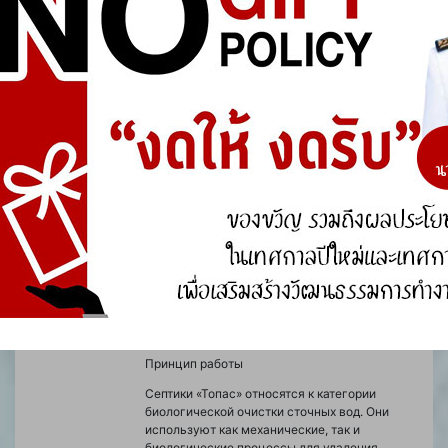
ตอบกลับไปยัง: Reduce and be
entitled to money in an online casino
สิงหาคม 4, 2024 เวลา 11:16 pm
#15618
Philipcor
Системы очистки сточных вод играют
ผู้เยี่ยมชม
важную роль в обеспечении экологии и
комфорта проживания за пределами
городских центров. Одним из наиболее
популярных решений для автономной
канализации в частных домах и дачах
является септик «Топас». В этой статье мы
рассмотрим принципы работы этого
устройства, его преимущества и недостатки,
а также факторы, которые следует учитывать
при выборе септика.
Принцип работы
Септики «Топас» относятся к категории
биологической очистки сточных вод. Они
используют как механические, так и
биологические процессы для удаления