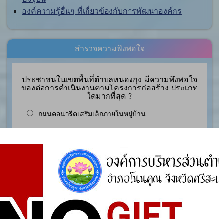
องค์ความรู้อื่นๆ ที่เกี่ยวข้องกับการพัฒนาองค์กร
สำรวจความพึงพอใจ
ประชาชนในเขตพื้นที่ตำบลหนองกุง มีความพึงพอใจ
ของต่อการดำเนินงานตามโครงการก่อสร้าง ประเภท
ใดมากที่สุด ?
ถนนคอนกรีตเสริมเล็กภายในหมู่บ้าน
ถนนลาดยางแอสฟัลท์ติกคอนกรีตระหว่างหมู่บ้านและ
ตำบล
ระบบประปาหมู่บ้านแบบบาดาลขนาดเล็ก
Vote