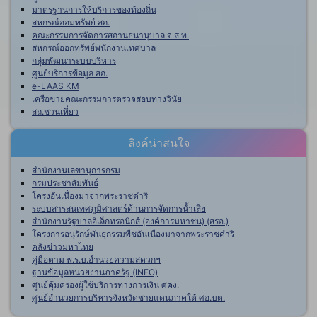
มาตรฐานการให้บริการของท้องถิ่น
สหกรณ์ออมทรัพย์ สถ.
คณะกรรมการจัดการสถานธนานุบาล จ.ส.ท.
สหกรณ์ออกทรัพย์พนักงานเทศบาล
กลุ่มพัฒนาระบบบริหาร
ศูนย์บริการข้อมูล สถ.
e-LAAS KM
เครือข่ายคณะกรรมการตรวจสอบทางวินัย
สถ.ชวนเที่ยว
ลิงค์น่าสนใจ
สำนักงานเลขานุการกรม
กรมประชาสัมพันธ์
โครงอันเนื่องมาจากพระราชดำริ
ระบบสารสนเทศภูมิศาสตร์ด้านการจัดการน้ำเสีย
สำนักงานรัฐบาลอิเล็กทรอนิกส์ (องค์การมหาชน) (สรอ.)
โครงการอนุรักษ์พันธุกรรมพืชอันเนื่องมาจากพระราชดำริ
คลังข่าวมหาไทย
คู่มือตาม พ.ร.บ.อำนวยความสดวกฯ
ฐานข้อมูลหน่วยงานภาครัฐ (INFO)
ศูนย์คุ้มครองผู้ใช้บริการทางการเงิน ศคง.
ศูนย์อำนวยการบริหารจังหวัดชายแดนภาคใต้ ศอ.บต.