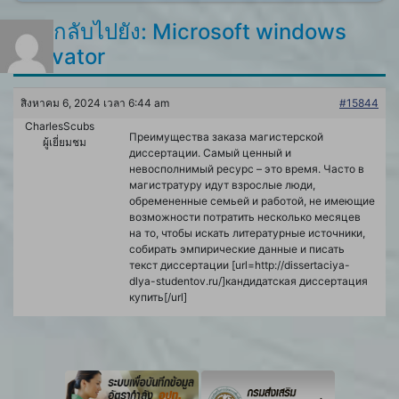
ตอบกลับไปยัง: Microsoft windows
activator
สิงหาคม 6, 2024 เวลา 6:44 am
#15844
CharlesScubs
Преимущества заказа магистерской
ผู้เยี่ยมชม
диссертации. Самый ценный и
невосполнимый ресурс – это время. Часто в
магистратуру идут взрослые люди,
обремененные семьей и работой, не имеющие
возможности потратить несколько месяцев
на то, чтобы искать литературные источники,
собирать эмпирические данные и писать
текст диссертации [url=http://dissertaciya-
dlya-studentov.ru/]кандидатская диссертация
купить[/url]