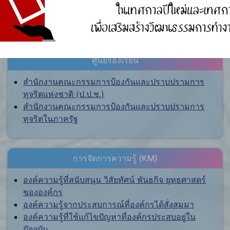
ศูนย์ร้องเรียน
สำนักงานคณะกรรมการป้องกันและปราบปรามการ
ทุจริตแห่งชาติ (ป.ป.ช.)
สำนักงานคณะกรรมการป้องกันและปราบปรามการ
ทุจริตในภาครัฐ
การจัดการความรู้ (KM)
องค์ความรู้ที่สนับสนุน วิสัยทัศน์ พันธกิจ ยุทธศาสตร์
ขององค์กร
องค์ความรู้จากประสบการณ์ที่องค์กรได้สั่งสมมา
องค์ความรู้ที่ใช้แก้ไขปัญหาที่องค์กรประสบอยู่ใน
ปัจจุบัน