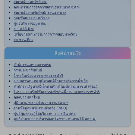
สหกรณ์ออมทรัพย์ สถ.
คณะกรรมการจัดการสถานธนานุบาล จ.ส.ท.
สหกรณ์ออกทรัพย์พนักงานเทศบาล
กลุ่มพัฒนาระบบบริหาร
ศูนย์บริการข้อมูล สถ.
e-LAAS KM
เครือข่ายคณะกรรมการตรวจสอบทางวินัย
สถ.ชวนเที่ยว
ลิงค์น่าสนใจ
สำนักงานเลขานุการกรม
กรมประชาสัมพันธ์
โครงอันเนื่องมาจากพระราชดำริ
ระบบสารสนเทศภูมิศาสตร์ด้านการจัดการน้ำเสีย
สำนักงานรัฐบาลอิเล็กทรอนิกส์ (องค์การมหาชน) (สรอ.)
โครงการอนุรักษ์พันธุกรรมพืชอันเนื่องมาจากพระราชดำริ
คลังข่าวมหาไทย
คู่มือตาม พ.ร.บ.อำนวยความสดวกฯ
ฐานข้อมูลหน่วยงานภาครัฐ (INFO)
ศูนย์คุ้มครองผู้ใช้บริการทางการเงิน ศคง.
ศูนย์อำนวยการบริหารจังหวัดชายแดนภาคใต้ ศอ.บต.