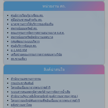
หน่วยงาน สถ.
ศูนย์การเรียนรู้อาเซียน สถ.
คู่มือประชาชนสำหรับ สถ.
มาตรฐานการให้บริการของท้องถิ่น
สหกรณ์ออมทรัพย์ สถ.
คณะกรรมการจัดการสถานธนานุบาล จ.ส.ท.
สหกรณ์ออกทรัพย์พนักงานเทศบาล
กลุ่มพัฒนาระบบบริหาร
ศูนย์บริการข้อมูล สถ.
e-LAAS KM
เครือข่ายคณะกรรมการตรวจสอบทางวินัย
สถ.ชวนเที่ยว
ลิงค์น่าสนใจ
สำนักงานเลขานุการกรม
กรมประชาสัมพันธ์
โครงอันเนื่องมาจากพระราชดำริ
ระบบสารสนเทศภูมิศาสตร์ด้านการจัดการน้ำเสีย
สำนักงานรัฐบาลอิเล็กทรอนิกส์ (องค์การมหาชน) (สรอ.)
โครงการอนุรักษ์พันธุกรรมพืชอันเนื่องมาจากพระราชดำริ
คลังข่าวมหาไทย