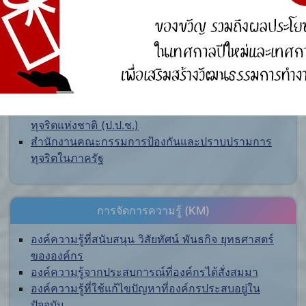
ศูนย์ร้องเรียน
สำนักงานคณะกรรมการป้องกันและปราบปรามการ
ทุจริตแห่งชาติ (ป.ป.ช.)
สำนักงานคณะกรรมการป้องกันและปราบปรามการ
ทุจริตในภาครัฐ
การจัดการความรู้ (KM)
องค์ความรู้ที่สนับสนุน วิสัยทัศน์ พันธกิจ ยุทธศาสตร์
ขององค์กร
องค์ความรู้จากประสบการณ์ที่องค์กรได้สั่งสมมา
องค์ความรู้ที่ใช้แก้ไขปัญหาที่องค์กรประสบอยู่ใน
ปัจจุบัน