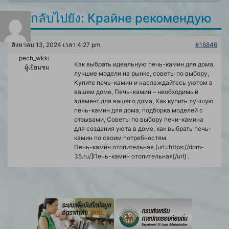
ตอบกลับไปยัง: Крайне рекомендую
สิงหาคม 13, 2024 เวลา 4:27 pm
#16846
pech_wkki
Как выбрать идеальную печь-камин для дома,
ผู้เยี่ยมชม
лучшие модели на рынке, советы по выбору,
Купите печь-камин и наслаждайтесь уютом в
вашем доме, Печь-камин – необходимый
элемент для вашего дома, Как купить лучшую
печь-камин для дома, подборка моделей с
отзывами, Советы по выбору печи-камина
для создания уюта в доме, как выбрать печь-
камин по своим потребностям
Печь-камин отопительная [url=https://dom-
35.ru/]Печь-камин отопительная[/url] .