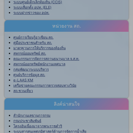
ระบบศูนย์เด็กเล็กท้องถิ่น (CCIS)
ระบบเลือกตั้ง อปท. (ELE)
ระบบฝากข่าวของ อปท.
หน่วยงาน สถ.
ศูนย์การเรียนรู้อาเซียน สถ.
คู่มือประชาชนสำหรับ สถ.
มาตรฐานการให้บริการของท้องถิ่น
สหกรณ์ออมทรัพย์ สถ.
คณะกรรมการจัดการสถานธนานุบาล จ.ส.ท.
สหกรณ์ออกทรัพย์พนักงานเทศบาล
กลุ่มพัฒนาระบบบริหาร
ศูนย์บริการข้อมูล สถ.
e-LAAS KM
เครือข่ายคณะกรรมการตรวจสอบทางวินัย
สถ.ชวนเที่ยว
ลิงค์น่าสนใจ
สำนักงานเลขานุการกรม
กรมประชาสัมพันธ์
โครงอันเนื่องมาจากพระราชดำริ
ระบบสารสนเทศภูมิศาสตร์ด้านการจัดการน้ำเสีย