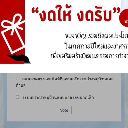
องค์ความรู้อื่นๆ ที่เกี่ยวข้องกับการพัฒนาองค์กร
สำรวจความพึงพอใจ
ประชาชนในเขตพื้นที่ตำบลหนองกุง มีความพึงพอใจ
ของต่อการดำเนินงานตามโครงการก่อสร้าง ประเภท
ใดมากที่สุด ?
ถนนคอนกรีตเสริมเล็กภายในหมู่บ้าน
ถนนลาดยางแอสฟัลท์ติกคอนกรีตระหว่างหมู่บ้านและ
ตำบล
ระบบประปาหมู่บ้านแบบบาดาลขนาดเล็ก
Vote