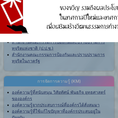
ศูนย์ร้องเรียน
สำนักงานคณะกรรมการป้องกันและปราบปรามการ
ทุจริตแห่งชาติ (ป.ป.ช.)
สำนักงานคณะกรรมการป้องกันและปราบปรามการ
ทุจริตในภาครัฐ
การจัดการความรู้ (KM)
องค์ความรู้ที่สนับสนุน วิสัยทัศน์ พันธกิจ ยุทธศาสตร์
ขององค์กร
องค์ความรู้จากประสบการณ์ที่องค์กรได้สั่งสมมา
องค์ความรู้ที่ใช้แก้ไขปัญหาที่องค์กรประสบอยู่ใน
ปัจจุบัน