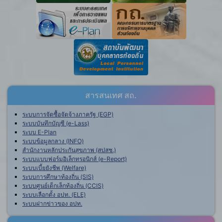
สารสนเทศ สถ.
ระบบการจัดซื้อจัดจ้างภาครัฐ (EGP)
ระบบบันทึกบัญชี (e-Lass)
ระบบ E-Plan
ระบบข้อมูลกลาง (INFO)
สำนักงานหลักประกันสุขภาพ (สปสช.)
ระบบแบบฟอร์มอิเล็กทรอนิกส์ (e-Report)
ระบบเบี้ยยังชีพ (Welfare)
ระบบการศึกษาท้องถิ่น (SIS)
ระบบศูนย์เด็กเล็กท้องถิ่น (CCIS)
ระบบเลือกตั้ง อปท. (ELE)
ระบบฝากข่าวของ อปท.