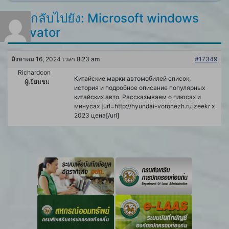
ตอบกลับไปยัง: Microsoft windows
activator
สิงหาคม 16, 2024 เวลา 8:23 am
#17349
Richardcon
Китайские марки автомобилей список,
ผู้เยี่ยมชม
история и подробное описание популярных
китайских авто. Рассказываем о плюсах и
минусах [url=http://hyundai-voronezh.ru]zeekr x
2023 цена[/url]