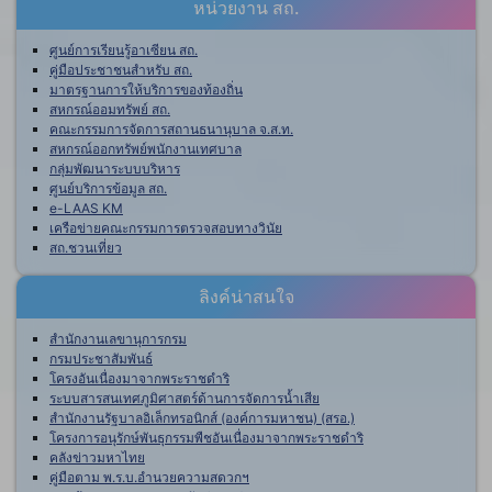
หน่วยงาน สถ.
ศูนย์การเรียนรู้อาเซียน สถ.
คู่มือประชาชนสำหรับ สถ.
มาตรฐานการให้บริการของท้องถิ่น
สหกรณ์ออมทรัพย์ สถ.
คณะกรรมการจัดการสถานธนานุบาล จ.ส.ท.
สหกรณ์ออกทรัพย์พนักงานเทศบาล
กลุ่มพัฒนาระบบบริหาร
ศูนย์บริการข้อมูล สถ.
e-LAAS KM
เครือข่ายคณะกรรมการตรวจสอบทางวินัย
สถ.ชวนเที่ยว
ลิงค์น่าสนใจ
สำนักงานเลขานุการกรม
กรมประชาสัมพันธ์
โครงอันเนื่องมาจากพระราชดำริ
ระบบสารสนเทศภูมิศาสตร์ด้านการจัดการน้ำเสีย
สำนักงานรัฐบาลอิเล็กทรอนิกส์ (องค์การมหาชน) (สรอ.)
โครงการอนุรักษ์พันธุกรรมพืชอันเนื่องมาจากพระราชดำริ
คลังข่าวมหาไทย
คู่มือตาม พ.ร.บ.อำนวยความสดวกฯ