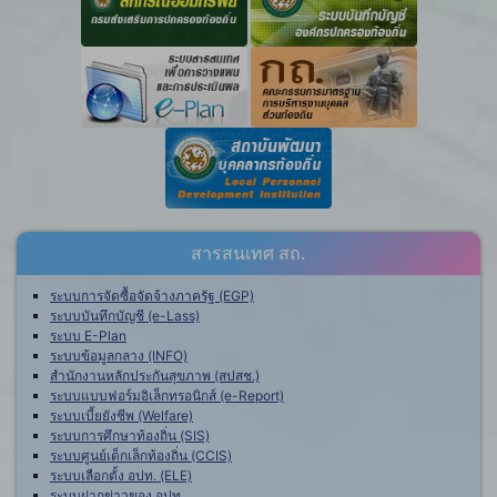
สารสนเทศ สถ.
ระบบการจัดซื้อจัดจ้างภาครัฐ (EGP)
ระบบบันทึกบัญชี (e-Lass)
ระบบ E-Plan
ระบบข้อมูลกลาง (INFO)
สำนักงานหลักประกันสุขภาพ (สปสช.)
ระบบแบบฟอร์มอิเล็กทรอนิกส์ (e-Report)
ระบบเบี้ยยังชีพ (Welfare)
ระบบการศึกษาท้องถิ่น (SIS)
ระบบศูนย์เด็กเล็กท้องถิ่น (CCIS)
ระบบเลือกตั้ง อปท. (ELE)
ระบบฝากข่าวของ อปท.