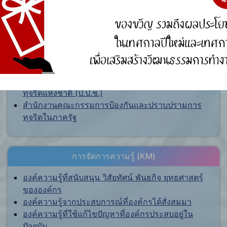
ศูนย์ร้องเรียน
สำนักงานคณะกรรมการป้องกันและปราบปรามการ
ทุจริตแห่งชาติ (ป.ป.ช.)
สำนักงานคณะกรรมการป้องกันและปราบปรามการ
ทุจริตในภาครัฐ
การจัดการความรู้ (KM)
องค์ความรู้ที่สนับสนุน วิสัยทัศน์ พันธกิจ ยุทธศาสตร์
ขององค์กร
องค์ความรู้จากประสบการณ์ที่องค์กรได้สั่งสมมา
องค์ความรู้ที่ใช้แก้ไขปัญหาที่องค์กรประสบอยู่ใน
ปัจจุบัน