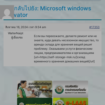
ตอบกลับไปยัง: Microsoft windows
activator
สิงหาคม 16, 2024 เวลา 9:34 am
#17353
WalterNaipt
Если вы переезжаете, делаете ремонт или не
ผู้เยี่ยมชม
знаете, куда девать несезонное имущество, то
аренда склада для хранения вещей решит
проблему. Оказываем услуги физическим
лицам, предпринимателям и организациям
[url=https://self-storage-msk.ru/]склад
временного хранения домашних вещей[/url]