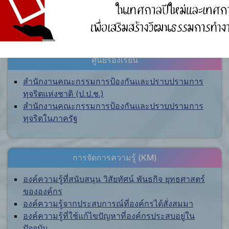
ศูนย์ร้องเรียน
สำนักงานคณะกรรมการป้องกันและปราบปรามการ
ทุจริตแห่งชาติ (ป.ป.ช.)
สำนักงานคณะกรรมการป้องกันและปราบปรามการ
ทุจริตในภาครัฐ
การจัดการความรู้ (KM)
องค์ความรู้ที่สนับสนุน วิสัยทัศน์ พันธกิจ ยุทธศาสตร์
ขององค์กร
องค์ความรู้จากประสบการณ์ที่องค์กรได้สั่งสมมา
องค์ความรู้ที่ใช้แก้ไขปัญหาที่องค์กรประสบอยู่ใน
ปัจจุบัน