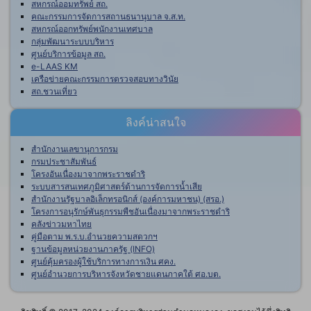
สหกรณ์ออมทรัพย์ สถ.
คณะกรรมการจัดการสถานธนานุบาล จ.ส.ท.
สหกรณ์ออกทรัพย์พนักงานเทศบาล
กลุ่มพัฒนาระบบบริหาร
ศูนย์บริการข้อมูล สถ.
e-LAAS KM
เครือข่ายคณะกรรมการตรวจสอบทางวินัย
สถ.ชวนเที่ยว
ลิงค์น่าสนใจ
สำนักงานเลขานุการกรม
กรมประชาสัมพันธ์
โครงอันเนื่องมาจากพระราชดำริ
ระบบสารสนเทศภูมิศาสตร์ด้านการจัดการน้ำเสีย
สำนักงานรัฐบาลอิเล็กทรอนิกส์ (องค์การมหาชน) (สรอ.)
โครงการอนุรักษ์พันธุกรรมพืชอันเนื่องมาจากพระราชดำริ
คลังข่าวมหาไทย
คู่มือตาม พ.ร.บ.อำนวยความสดวกฯ
ฐานข้อมูลหน่วยงานภาครัฐ (INFO)
ศูนย์คุ้มครองผู้ใช้บริการทางการเงิน ศคง.
ศูนย์อำนวยการบริหารจังหวัดชายแดนภาคใต้ ศอ.บต.