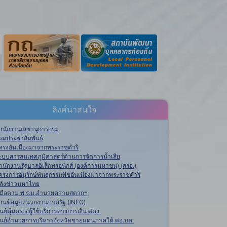
ลิงค์น่าสนใจ
ำนักงานเลขานุการกรม
รมประชาสัมพันธ์
ครงอันเนื่องมาจากพระราชดำริ
ะบบสารสนเทศภูมิศาสตร์ด้านการจัดการน้ำเสีย
ำนักงานรัฐบาลอิเล็กทรอนิกส์ (องค์การมหาชน) (สรอ.)
ครงการอนุรักษ์พันธุกรรมพืชอันเนื่องมาจากพระราชดำริ
ลังข่าวมหาไทย
ู่มือตาม พ.ร.บ.อำนวยความสดวกฯ
านข้อมูลหน่วยงานภาครัฐ (INFO)
ูนย์คุ้มครองผู้ใช้บริการทางการเงิน ศคง.
ูนย์อำนวยการบริหารจังหวัดชายแดนภาคใต้ ศอ.บต.