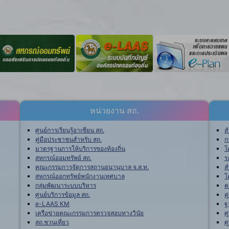
หน่วยงาน สถ.
ศูนย์การเรียนรู้อาเซียน สถ.
ส
คู่มือประชาชนสำหรับ สถ.
ก
มาตรฐานการให้บริการของท้องถิ่น
โ
สหกรณ์ออมทรัพย์ สถ.
ร
คณะกรรมการจัดการสถานธนานุบาล จ.ส.ท.
ส
สหกรณ์ออกทรัพย์พนักงานเทศบาล
โ
กลุ่มพัฒนาระบบบริหาร
ค
ศูนย์บริการข้อมูล สถ.
ค
e-LAAS KM
ฐ
เครือข่ายคณะกรรมการตรวจสอบทางวินัย
ศ
สถ.ชวนเที่ยว
ศ