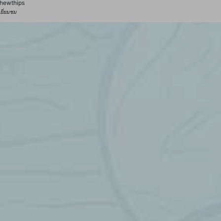
hewthips
้เยี่ยมชม