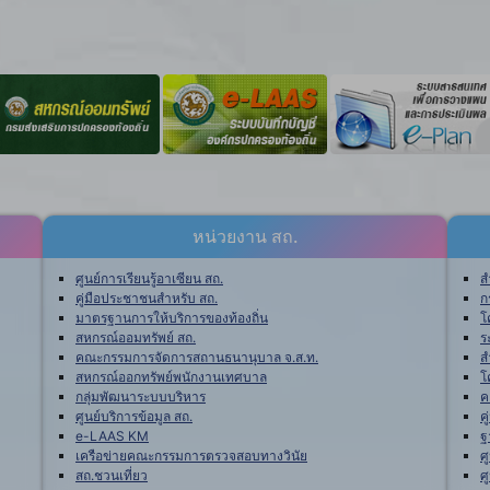
หน่วยงาน สถ.
ศูนย์การเรียนรู้อาเซียน สถ.
ส
คู่มือประชาชนสำหรับ สถ.
ก
มาตรฐานการให้บริการของท้องถิ่น
โ
สหกรณ์ออมทรัพย์ สถ.
ร
คณะกรรมการจัดการสถานธนานุบาล จ.ส.ท.
ส
สหกรณ์ออกทรัพย์พนักงานเทศบาล
โ
กลุ่มพัฒนาระบบบริหาร
ค
ศูนย์บริการข้อมูล สถ.
ค
e-LAAS KM
ฐ
เครือข่ายคณะกรรมการตรวจสอบทางวินัย
ศ
สถ.ชวนเที่ยว
ศ