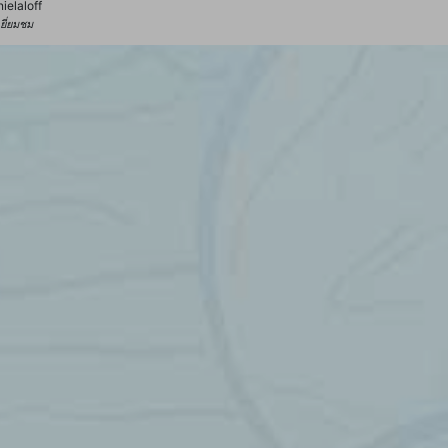
ielaloff
้เยี่ยมชม