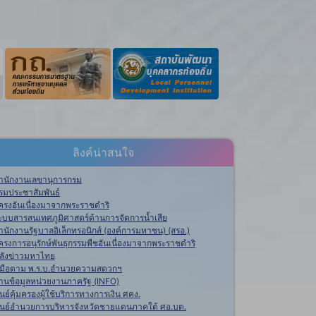
ลิงค์น่าสนใจ
ำนักงานเลขานุการกรม
รมประชาสัมพันธ์
ครงอันเนื่องมาจากพระราชดำริ
ะบบสารสนเทศภูมิศาสตร์ด้านการจัดการน้ำเสีย
ำนักงานรัฐบาลอิเล็กทรอนิกส์ (องค์การมหาชน) (สรอ.)
ครงการอนุรักษ์พันธุกรรมพืชอันเนื่องมาจากพระราชดำริ
ลังข่าวมหาไทย
ู่มือตาม พ.ร.บ.อำนวยความสดวกฯ
านข้อมูลหน่วยงานภาครัฐ (INFO)
ูนย์คุ้มครองผู้ใช้บริการทางการเงิน ศคง.
ูนย์อำนวยการบริหารจังหวัดชายแดนภาคใต้ ศอ.บต.