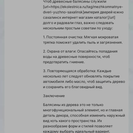
Чтоб древесные балясины служили
[url=https://ekolestnica.ru/tag/mezhkomnatnye-
dveri-yuzhno-saxalinsk]империя дверей южно
сахалинск интернет магазин каталог[/url]
долго и радовали глаз, важно следовать
нескольким простым советам по уходу:
1. Постоянная очистка: Мягкая мокроватая
тряпка поможет удалить пыль и загрязнения.
2. Охрана от влаги: Опасайтесь попадания
воды на древесные поверхности, чтоб
предотвратить гниение.
3. Повторяющаяся обработка: Каждые
несколько лет следует обновлять покрытие
автомобиля либо масло, чтоб защитить дерево
и сохранить его благовидный вид.
Заключение
Балясины из дерева это не только
многофункциональный элемент, но и главная
деталь декора, способная изменить наружный
вид хоть какого пространства. Их
разнообразие форм и стилей позволяет
каждому выбрать идеальный вариант,