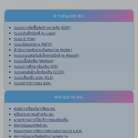
สารสนเทศ สถ.
ระบบการจัดซื้อจัดจ้างภาครัฐ (EGP)
ระบบบันทึกบัญชี (e-Lass)
ระบบ E-Plan
ระบบข้อมูลกลาง (INFO)
สำนักงานหลักประกันสุขภาพ (สปสช.)
ระบบแบบฟอร์มอิเล็กทรอนิกส์ (e-Report)
ระบบเบี้ยยังชีพ (Welfare)
ระบบการศึกษาท้องถิ่น (SIS)
ระบบศูนย์เด็กเล็กท้องถิ่น (CCIS)
ระบบเลือกตั้ง อปท. (ELE)
ระบบฝากข่าวของ อปท.
หน่วยงาน สถ.
ศูนย์การเรียนรู้อาเซียน สถ.
คู่มือประชาชนสำหรับ สถ.
มาตรฐานการให้บริการของท้องถิ่น
สหกรณ์ออมทรัพย์ สถ.
คณะกรรมการจัดการสถานธนานุบาล จ.ส.ท.
สหกรณ์ออกทรัพย์พนักงานเทศบาล