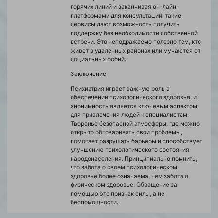
горячих линий и заканчивая он-лайн-
платформами для консультаций, такие
сервисы дают возможность получить
поддержку без необходимости собственной
встречи. Это неподражаемо полезно тем, кто
живет в удаленных районах или мучаются от
социальных фобий.
Заключение
Психиатрия играет важную роль в
обеспечении психологического здоровья, и
анонимность является ключевым аспектом
для привлечения людей к специалистам.
Творенье безопасной атмосферы, где можно
открыто обговаривать свои проблемы,
помогает разрушать барьеры и способствует
улучшению психологического состояния
народонаселения. Принципиально помнить,
что забота о своем психологическом
здоровье более означаема, чем забота о
физическом здоровье. Обращение за
помощью это признак силы, а не
беспомощности.