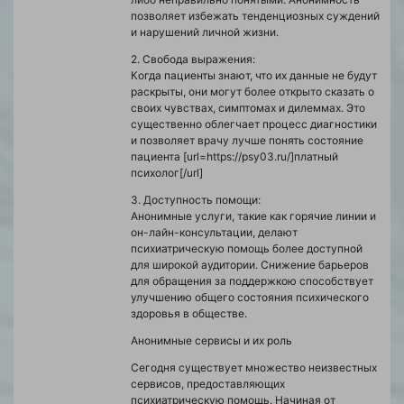
позволяет избежать тенденциозных суждений
и нарушений личной жизни.
2. Свобода выражения:
Когда пациенты знают, что их данные не будут
раскрыты, они могут более открыто сказать о
своих чувствах, симптомах и дилеммах. Это
существенно облегчает процесс диагностики
и позволяет врачу лучше понять состояние
пациента [url=https://psy03.ru/]платный
психолог[/url]
3. Доступность помощи:
Анонимные услуги, такие как горячие линии и
он-лайн-консультации, делают
психиатрическую помощь более доступной
для широкой аудитории. Снижение барьеров
для обращения за поддержкою способствует
улучшению общего состояния психического
здоровья в обществе.
Анонимные сервисы и их роль
Сегодня существует множество неизвестных
сервисов, предоставляющих
психиатрическую помощь. Начиная от