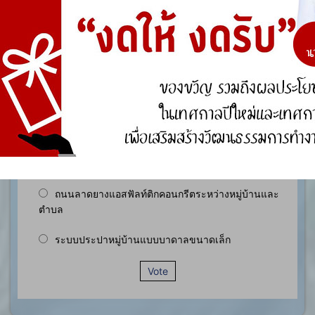
องค์ความรู้อื่นๆ ที่เกี่ยวข้องกับการพัฒนาองค์กร
สำรวจความพึงพอใจ
ประชาชนในเขตพื้นที่ตำบลหนองกุง มีความพึงพอใจ
ของต่อการดำเนินงานตามโครงการก่อสร้าง ประเภท
ใดมากที่สุด ?
ถนนคอนกรีตเสริมเล็กภายในหมู่บ้าน
ถนนลาดยางแอสฟัลท์ติกคอนกรีตระหว่างหมู่บ้านและ
ตำบล
ระบบประปาหมู่บ้านแบบบาดาลขนาดเล็ก
Vote