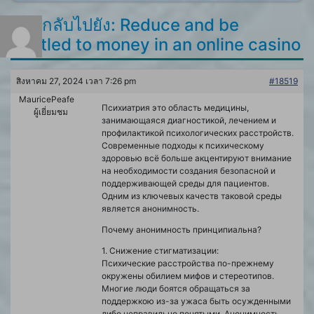
ตอบกลับไปยัง: Reduce and be
entitled to money in an online casino
สิงหาคม 27, 2024 เวลา 7:26 pm
#18519
MauricePeafe
Психиатрия это область медицины,
ผู้เยี่ยมชม
занимающаяся диагностикой, лечением и
профилактикой психологических расстройств.
Современные подходы к психическому
здоровью всё больше акцентируют внимание
на необходимости создания безопасной и
поддерживающей среды для пациентов.
Одним из ключевых качеств таковой среды
является анонимность.
Почему анонимность принципиальна?
1. Снижение стигматизации:
Психические расстройства по-прежнему
окружены обилием мифов и стереотипов.
Многие люди боятся обращаться за
поддержкою из-за ужаса быть осужденными
либо неправильно понятыми. Анонимность