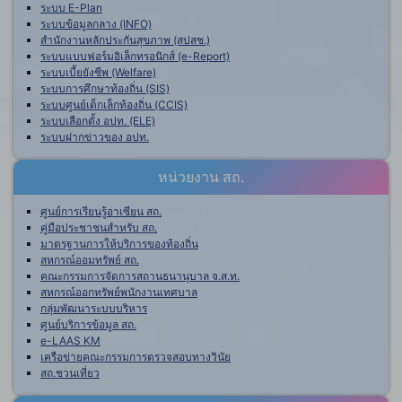
ระบบ E-Plan
ระบบข้อมูลกลาง (INFO)
สำนักงานหลักประกันสุขภาพ (สปสช.)
ระบบแบบฟอร์มอิเล็กทรอนิกส์ (e-Report)
ระบบเบี้ยยังชีพ (Welfare)
ระบบการศึกษาท้องถิ่น (SIS)
ระบบศูนย์เด็กเล็กท้องถิ่น (CCIS)
ระบบเลือกตั้ง อปท. (ELE)
ระบบฝากข่าวของ อปท.
หน่วยงาน สถ.
ศูนย์การเรียนรู้อาเซียน สถ.
คู่มือประชาชนสำหรับ สถ.
มาตรฐานการให้บริการของท้องถิ่น
สหกรณ์ออมทรัพย์ สถ.
คณะกรรมการจัดการสถานธนานุบาล จ.ส.ท.
สหกรณ์ออกทรัพย์พนักงานเทศบาล
กลุ่มพัฒนาระบบบริหาร
ศูนย์บริการข้อมูล สถ.
e-LAAS KM
เครือข่ายคณะกรรมการตรวจสอบทางวินัย
สถ.ชวนเที่ยว