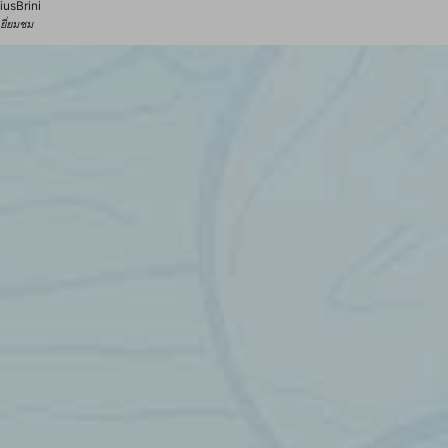
iusBrini
้เยี่ยมชม