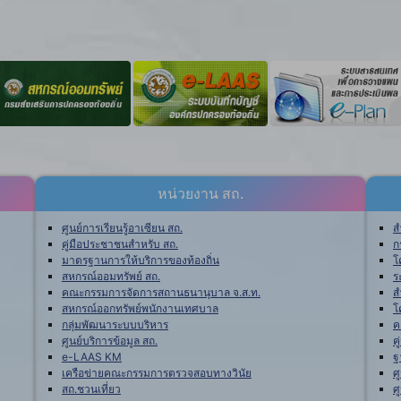
หน่วยงาน สถ.
ศูนย์การเรียนรู้อาเซียน สถ.
ส
คู่มือประชาชนสำหรับ สถ.
ก
มาตรฐานการให้บริการของท้องถิ่น
โ
สหกรณ์ออมทรัพย์ สถ.
ร
คณะกรรมการจัดการสถานธนานุบาล จ.ส.ท.
ส
สหกรณ์ออกทรัพย์พนักงานเทศบาล
โ
กลุ่มพัฒนาระบบบริหาร
ค
ศูนย์บริการข้อมูล สถ.
ค
e-LAAS KM
ฐ
เครือข่ายคณะกรรมการตรวจสอบทางวินัย
ศ
สถ.ชวนเที่ยว
ศ