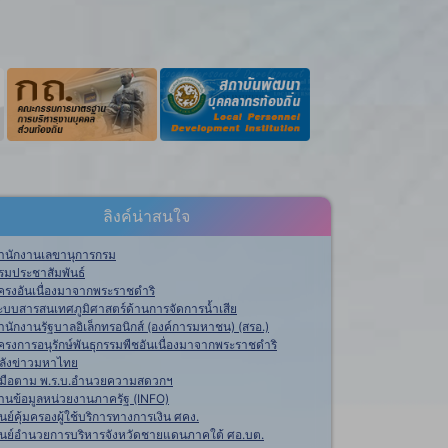
ลิงค์น่าสนใจ
ำนักงานเลขานุการกรม
รมประชาสัมพันธ์
ครงอันเนื่องมาจากพระราชดำริ
ะบบสารสนเทศภูมิศาสตร์ด้านการจัดการน้ำเสีย
ำนักงานรัฐบาลอิเล็กทรอนิกส์ (องค์การมหาชน) (สรอ.)
ครงการอนุรักษ์พันธุกรรมพืชอันเนื่องมาจากพระราชดำริ
ลังข่าวมหาไทย
ู่มือตาม พ.ร.บ.อำนวยความสดวกฯ
านข้อมูลหน่วยงานภาครัฐ (INFO)
ูนย์คุ้มครองผู้ใช้บริการทางการเงิน ศคง.
ูนย์อำนวยการบริหารจังหวัดชายแดนภาคใต้ ศอ.บต.