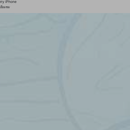
ту iPhone
้เยี่ยมชม