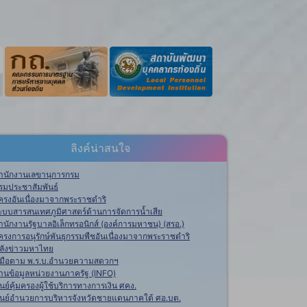
ลิงค์น่าสนใจ
ำนักงานเลขานุการกรม
รมประชาสัมพันธ์
ครงอันเนื่องมาจากพระราชดำริ
ะบบสารสนเทศภูมิศาสตร์ด้านการจัดการน้ำเสีย
ำนักงานรัฐบาลอิเล็กทรอนิกส์ (องค์การมหาชน) (สรอ.)
ครงการอนุรักษ์พันธุกรรมพืชอันเนื่องมาจากพระราชดำริ
ลังข่าวมหาไทย
ู่มือตาม พ.ร.บ.อำนวยความสดวกฯ
านข้อมูลหน่วยงานภาครัฐ (INFO)
ูนย์คุ้มครองผู้ใช้บริการทางการเงิน ศคง.
ูนย์อำนวยการบริหารจังหวัดชายแดนภาคใต้ ศอ.บต.