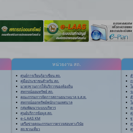
หน่วยงาน สถ.
ศูนย์การเรียนรู้อาเซียน สถ.
ส
คู่มือประชาชนสำหรับ สถ.
ก
มาตรฐานการให้บริการของท้องถิ่น
โ
สหกรณ์ออมทรัพย์ สถ.
ร
คณะกรรมการจัดการสถานธนานุบาล จ.ส.ท.
ส
สหกรณ์ออกทรัพย์พนักงานเทศบาล
โ
กลุ่มพัฒนาระบบบริหาร
ค
ศูนย์บริการข้อมูล สถ.
ค
e-LAAS KM
ฐ
เครือข่ายคณะกรรมการตรวจสอบทางวินัย
ศ
สถ.ชวนเที่ยว
ศ