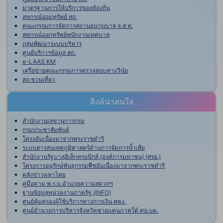
มาตรฐานการให้บริการของท้องถิ่น
สหกรณ์ออมทรัพย์ สถ.
คณะกรรมการจัดการสถานธนานุบาล จ.ส.ท.
สหกรณ์ออกทรัพย์พนักงานเทศบาล
กลุ่มพัฒนาระบบบริหาร
ศูนย์บริการข้อมูล สถ.
e-LAAS KM
เครือข่ายคณะกรรมการตรวจสอบทางวินัย
สถ.ชวนเที่ยว
ลิงค์น่าสนใจ
สำนักงานเลขานุการกรม
กรมประชาสัมพันธ์
โครงอันเนื่องมาจากพระราชดำริ
ระบบสารสนเทศภูมิศาสตร์ด้านการจัดการน้ำเสีย
สำนักงานรัฐบาลอิเล็กทรอนิกส์ (องค์การมหาชน) (สรอ.)
โครงการอนุรักษ์พันธุกรรมพืชอันเนื่องมาจากพระราชดำริ
คลังข่าวมหาไทย
คู่มือตาม พ.ร.บ.อำนวยความสดวกฯ
ฐานข้อมูลหน่วยงานภาครัฐ (INFO)
ศูนย์คุ้มครองผู้ใช้บริการทางการเงิน ศคง.
ศูนย์อำนวยการบริหารจังหวัดชายแดนภาคใต้ ศอ.บต.