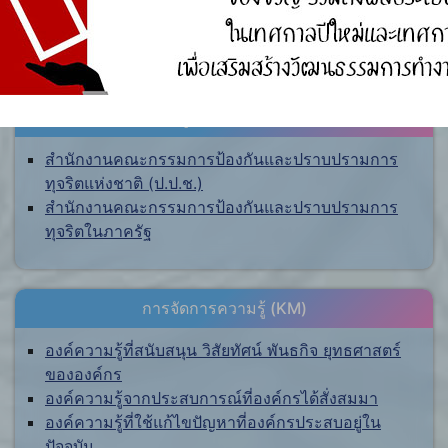
ศูนย์ร้องเรียน
สำนักงานคณะกรรมการป้องกันและปราบปรามการ
ทุจริตแห่งชาติ (ป.ป.ช.)
สำนักงานคณะกรรมการป้องกันและปราบปรามการ
ทุจริตในภาครัฐ
การจัดการความรู้ (KM)
องค์ความรู้ที่สนับสนุน วิสัยทัศน์ พันธกิจ ยุทธศาสตร์
ขององค์กร
องค์ความรู้จากประสบการณ์ที่องค์กรได้สั่งสมมา
องค์ความรู้ที่ใช้แก้ไขปัญหาที่องค์กรประสบอยู่ใน
ปัจจุบัน