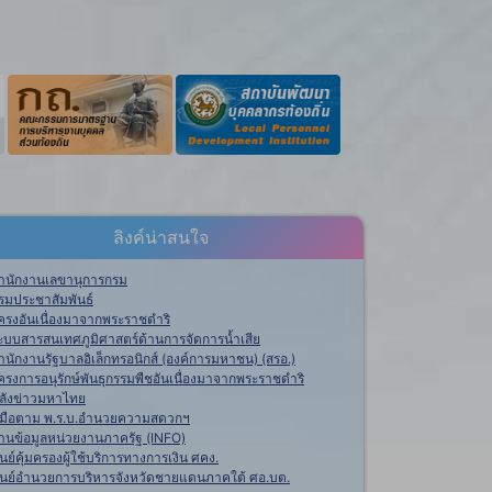
ลิงค์น่าสนใจ
ำนักงานเลขานุการกรม
รมประชาสัมพันธ์
ครงอันเนื่องมาจากพระราชดำริ
ะบบสารสนเทศภูมิศาสตร์ด้านการจัดการน้ำเสีย
ำนักงานรัฐบาลอิเล็กทรอนิกส์ (องค์การมหาชน) (สรอ.)
ครงการอนุรักษ์พันธุกรรมพืชอันเนื่องมาจากพระราชดำริ
ลังข่าวมหาไทย
ู่มือตาม พ.ร.บ.อำนวยความสดวกฯ
านข้อมูลหน่วยงานภาครัฐ (INFO)
ูนย์คุ้มครองผู้ใช้บริการทางการเงิน ศคง.
ูนย์อำนวยการบริหารจังหวัดชายแดนภาคใต้ ศอ.บต.