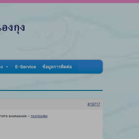
าง
E-Service
ข้อมูลการติดต่อ
#19717
атите внимание –
техпрофи