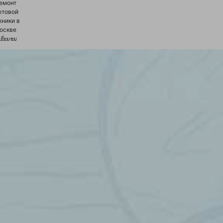
емонт
ытовой
хники в
оскве
้เยี่ยมชม