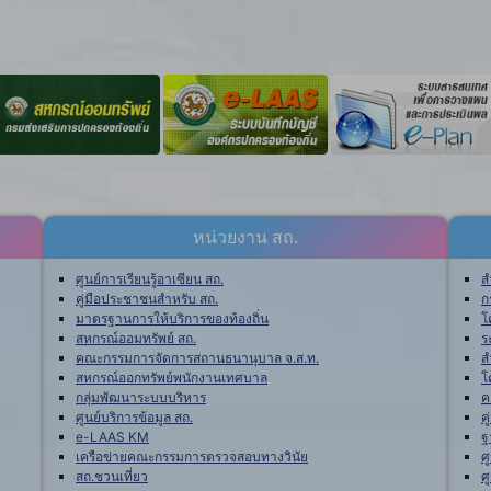
หน่วยงาน สถ.
ศูนย์การเรียนรู้อาเซียน สถ.
ส
คู่มือประชาชนสำหรับ สถ.
ก
มาตรฐานการให้บริการของท้องถิ่น
โ
สหกรณ์ออมทรัพย์ สถ.
ร
คณะกรรมการจัดการสถานธนานุบาล จ.ส.ท.
ส
สหกรณ์ออกทรัพย์พนักงานเทศบาล
โ
กลุ่มพัฒนาระบบบริหาร
ค
ศูนย์บริการข้อมูล สถ.
ค
e-LAAS KM
ฐ
เครือข่ายคณะกรรมการตรวจสอบทางวินัย
ศ
สถ.ชวนเที่ยว
ศ