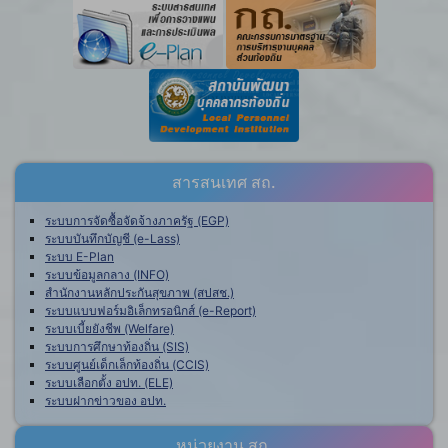
สารสนเทศ สถ.
ระบบการจัดซื้อจัดจ้างภาครัฐ (EGP)
ระบบบันทึกบัญชี (e-Lass)
ระบบ E-Plan
ระบบข้อมูลกลาง (INFO)
สำนักงานหลักประกันสุขภาพ (สปสช.)
ระบบแบบฟอร์มอิเล็กทรอนิกส์ (e-Report)
ระบบเบี้ยยังชีพ (Welfare)
ระบบการศึกษาท้องถิ่น (SIS)
ระบบศูนย์เด็กเล็กท้องถิ่น (CCIS)
ระบบเลือกตั้ง อปท. (ELE)
ระบบฝากข่าวของ อปท.
หน่วยงาน สถ.