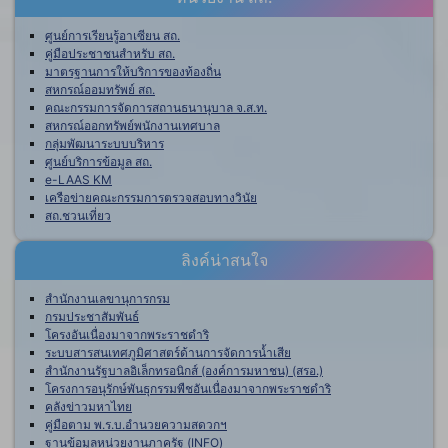
ศูนย์การเรียนรู้อาเซียน สถ.
คู่มือประชาชนสำหรับ สถ.
มาตรฐานการให้บริการของท้องถิ่น
สหกรณ์ออมทรัพย์ สถ.
คณะกรรมการจัดการสถานธนานุบาล จ.ส.ท.
สหกรณ์ออกทรัพย์พนักงานเทศบาล
กลุ่มพัฒนาระบบบริหาร
ศูนย์บริการข้อมูล สถ.
e-LAAS KM
เครือข่ายคณะกรรมการตรวจสอบทางวินัย
สถ.ชวนเที่ยว
ลิงค์น่าสนใจ
สำนักงานเลขานุการกรม
กรมประชาสัมพันธ์
โครงอันเนื่องมาจากพระราชดำริ
ระบบสารสนเทศภูมิศาสตร์ด้านการจัดการน้ำเสีย
สำนักงานรัฐบาลอิเล็กทรอนิกส์ (องค์การมหาชน) (สรอ.)
โครงการอนุรักษ์พันธุกรรมพืชอันเนื่องมาจากพระราชดำริ
คลังข่าวมหาไทย
คู่มือตาม พ.ร.บ.อำนวยความสดวกฯ
ฐานข้อมูลหน่วยงานภาครัฐ (INFO)