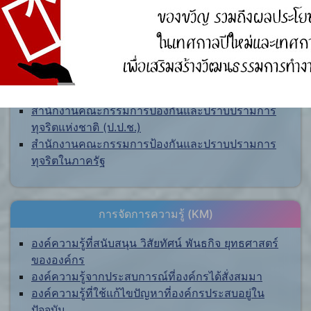
ศูนย์ร้องเรียน
สำนักงานคณะกรรมการป้องกันและปราบปรามการ
ทุจริตแห่งชาติ (ป.ป.ช.)
สำนักงานคณะกรรมการป้องกันและปราบปรามการ
ทุจริตในภาครัฐ
การจัดการความรู้ (KM)
องค์ความรู้ที่สนับสนุน วิสัยทัศน์ พันธกิจ ยุทธศาสตร์
ขององค์กร
องค์ความรู้จากประสบการณ์ที่องค์กรได้สั่งสมมา
องค์ความรู้ที่ใช้แก้ไขปัญหาที่องค์กรประสบอยู่ใน
ปัจจุบัน