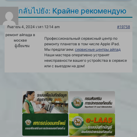
ตอบกลับไปยัง: Крайне рекомендую
กันยายน 4, 2024 เวลา 12:14 am
#19758
ремонт айпада в
Профессиональный сервисный центр по
москве
ремонту планетов в том числе Apple iPad.
ผู้เยี่ยมชม
Мы предлагаем:
сервисные центры айпад
Наши мастера оперативно устранят
неисправности вашего устройства в сервисе
или с выездом на дом!