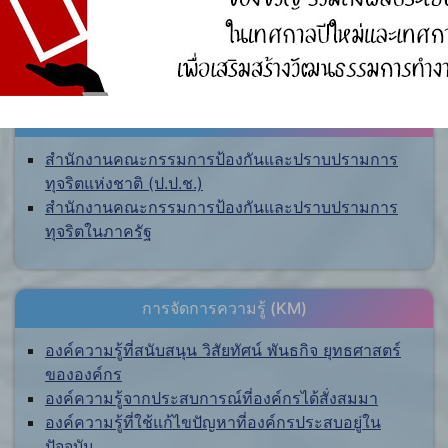
ศูนย์ร้องเรียน
สำนักงานคณะกรรมการป้องกันและปราบปรามการ
ทุจริตแห่งชาติ (ป.ป.ช.)
สำนักงานคณะกรรมการป้องกันและปราบปรามการ
ทุจริตในภาครัฐ
การจัดการความรู้ (KM)
องค์ความรู้ที่สนับสนุน วิสัยทัศน์ พันธกิจ ยุทธศาสตร์
ขององค์กร
องค์ความรู้จากประสบการณ์ที่องค์กรได้สั่งสมมา
องค์ความรู้ที่ใช้แก้ไขปัญหาที่องค์กรประสบอยู่ใน
ปัจจุบัน