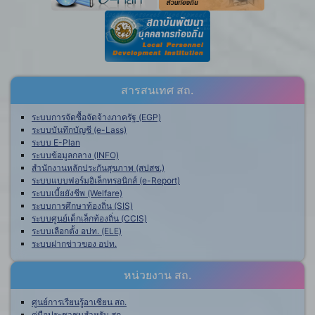
สารสนเทศ สถ.
ระบบการจัดซื้อจัดจ้างภาครัฐ (EGP)
ระบบบันทึกบัญชี (e-Lass)
ระบบ E-Plan
ระบบข้อมูลกลาง (INFO)
สำนักงานหลักประกันสุขภาพ (สปสช.)
ระบบแบบฟอร์มอิเล็กทรอนิกส์ (e-Report)
ระบบเบี้ยยังชีพ (Welfare)
ระบบการศึกษาท้องถิ่น (SIS)
ระบบศูนย์เด็กเล็กท้องถิ่น (CCIS)
ระบบเลือกตั้ง อปท. (ELE)
ระบบฝากข่าวของ อปท.
หน่วยงาน สถ.
ศูนย์การเรียนรู้อาเซียน สถ.
คู่มือประชาชนสำหรับ สถ.