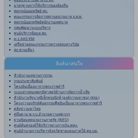
มาตรฐานการให้บริการของท้องถิ่น
สหกรณ์ออมทรัพย์ สถ.
คณะกรรมการจัดการสถานธนานุบาล จ.ส.ท.
สหกรณ์ออกทรัพย์พนักงานเทศบาล
กลุ่มพัฒนาระบบบริหาร
ศูนย์บริการข้อมูล สถ.
e-LAAS KM
เครือข่ายคณะกรรมการตรวจสอบทางวินัย
สถ.ชวนเที่ยว
ลิงค์น่าสนใจ
สำนักงานเลขานุการกรม
กรมประชาสัมพันธ์
โครงอันเนื่องมาจากพระราชดำริ
ระบบสารสนเทศภูมิศาสตร์ด้านการจัดการน้ำเสีย
สำนักงานรัฐบาลอิเล็กทรอนิกส์ (องค์การมหาชน) (สรอ.)
โครงการอนุรักษ์พันธุกรรมพืชอันเนื่องมาจากพระราชดำริ
คลังข่าวมหาไทย
คู่มือตาม พ.ร.บ.อำนวยความสดวกฯ
ฐานข้อมูลหน่วยงานภาครัฐ (INFO)
ศูนย์คุ้มครองผู้ใช้บริการทางการเงิน ศคง.
ศูนย์อำนวยการบริหารจังหวัดชายแดนภาคใต้ ศอ.บต.