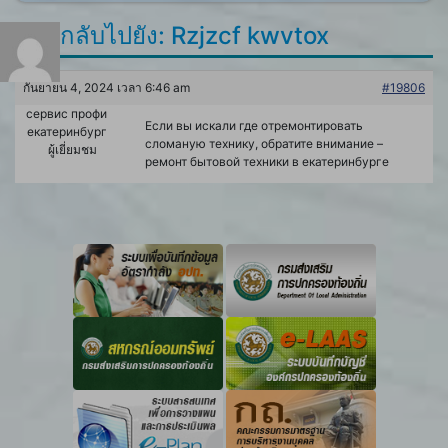
ตอบกลับไปยัง: Rzjzcf kwvtox
กันยายน 4, 2024 เวลา 6:46 am
#19806
сервис профи
Если вы искали где отремонтировать
екатеринбург
сломаную технику, обратите внимание –
ผู้เยี่ยมชม
ремонт бытовой техники в екатеринбурге