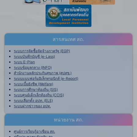
สารสนเทศ สถ.
ระบบการจัดซื้อจัดจ้างภาครัฐ (EGP)
ระบบบันทึกบัญชี (e-Lass)
ระบบ E-Plan
ระบบข้อมูลกลาง (INFO)
สำนักงานหลักประกันสุขภาพ (สปสช.)
ระบบแบบฟอร์มอิเล็กทรอนิกส์ (e-Report)
ระบบเบี้ยยังชีพ (Welfare)
ระบบการศึกษาท้องถิ่น (SIS)
ระบบศูนย์เด็กเล็กท้องถิ่น (CCIS)
ระบบเลือกตั้ง อปท. (ELE)
ระบบฝากข่าวของ อปท.
หน่วยงาน สถ.
ศูนย์การเรียนรู้อาเซียน สถ.
คู่มือประชาชนสำหรับ สถ.