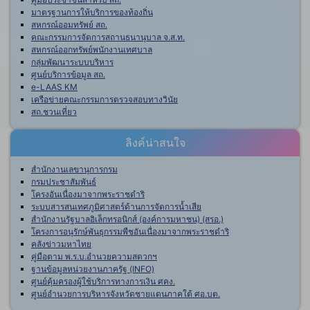
มาตรฐานการให้บริการของท้องถิ่น
สหกรณ์ออมทรัพย์ สถ.
คณะกรรมการจัดการสถานธนานุบาล จ.ส.ท.
สหกรณ์ออกทรัพย์พนักงานเทศบาล
กลุ่มพัฒนาระบบบริหาร
ศูนย์บริการข้อมูล สถ.
e-LAAS KM
เครือข่ายคณะกรรมการตรวจสอบทางวินัย
สถ.ชวนเที่ยว
ลิงค์น่าสนใจ
สำนักงานเลขานุการกรม
กรมประชาสัมพันธ์
โครงอันเนื่องมาจากพระราชดำริ
ระบบสารสนเทศภูมิศาสตร์ด้านการจัดการน้ำเสีย
สำนักงานรัฐบาลอิเล็กทรอนิกส์ (องค์การมหาชน) (สรอ.)
โครงการอนุรักษ์พันธุกรรมพืชอันเนื่องมาจากพระราชดำริ
คลังข่าวมหาไทย
คู่มือตาม พ.ร.บ.อำนวยความสดวกฯ
ฐานข้อมูลหน่วยงานภาครัฐ (INFO)
ศูนย์คุ้มครองผู้ใช้บริการทางการเงิน ศคง.
ศูนย์อำนวยการบริหารจังหวัดชายแดนภาคใต้ ศอ.บต.