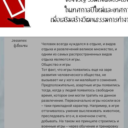
ตอบกลับไปยัง: Reduce and be
entitled to money in an online casino
กันยายน 4, 2024 เวลา 11:38 am
#19858
Jessenex
Человек всегда нуждался в отдыхе, и видов
ผู้เยี่ยมชม
отдыха и развлечений великое множество, и
одним из самых распространенных видов
отдыха являются игры.
Общество и игры
Тот факт, что игры появились еще на заре
развития человеческого общества, не
вызывает ни у кого ни малейшего сомнения.
Предположительно, азартные игры появились
тогда, когда у людей появилось свободное
время, которое они могли тратить на данное
развлечение. Первоначально игры носили все
– таки прикладной характер. Например, в игре
оттачивалось умение выслеживать животное,
преследовать его и, в конечном счете,
добывать. На таком же принципе строились и
военные игры – через обучение и тренировку