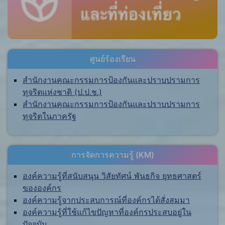
ศูนย์ร้องเรียน
สำนักงานคณะกรรมการป้องกันและปราบปรามการ
ทุจริตแห่งชาติ (ป.ป.ช.)
สำนักงานคณะกรรมการป้องกันและปราบปรามการ
ทุจริตในภาครัฐ
การจัดการความรู้ (KM)
องค์ความรู้ที่สนับสนุน วิสัยทัศน์ พันธกิจ ยุทธศาสตร์
ขององค์กร
องค์ความรู้จากประสบการณ์ที่องค์กรได้สั่งสมมา
องค์ความรู้ที่ใช้แก้ไขปัญหาที่องค์กรประสบอยู่ใน
ปัจจุบัน