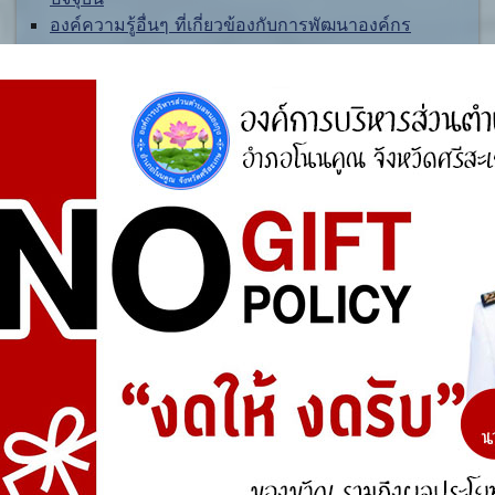
องค์ความรู้อื่นๆ ที่เกี่ยวข้องกับการพัฒนาองค์กร
สำรวจความพึงพอใจ
ประชาชนในเขตพื้นที่ตำบลหนองกุง มีความพึงพอใจ
ของต่อการดำเนินงานตามโครงการก่อสร้าง ประเภท
ใดมากที่สุด ?
ถนนคอนกรีตเสริมเล็กภายในหมู่บ้าน
ถนนลาดยางแอสฟัลท์ติกคอนกรีตระหว่างหมู่บ้านและ
ตำบล
ระบบประปาหมู่บ้านแบบบาดาลขนาดเล็ก
Vote