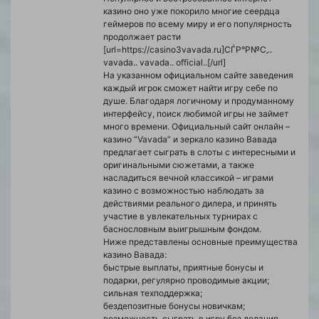
казино оно уже покорило многие сеердца
геймеров по всему миру и его популярность
продолжает расти
[url=https://casino3vavada.ru]СЃР°Р№С‚..
vavada.. vavada.. official..[/url]
На указанном официальном сайте заведения
каждый игрок сможет найти игру себе по
душе. Благодаря логичному и продуманному
интерфейсу, поиск любимой игры не займет
много времени. Официальный сайт онлайн –
казино “Vavada” и зеркало казино Вавада
предлагает сыграть в слоты с интересными и
оригинальными сюжетами, а также
насладиться вечной классикой – играми
казино с возможностью наблюдать за
действиями реального дилера, и принять
участие в увлекательных турнирах с
баснословным выигрышным фондом.
Ниже представлены основные преимущества
казино Вавада:
быстрые выплаты, приятные бонусы и
подарки, регулярно проводимые акции;
сильная техподдержка;
бездепозитные бонусы новичкам;
возможность сыграть в игру без делания