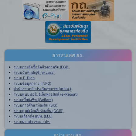
สารสนเทศ สถ.
ระบบการจัดซื้อจัดจ้างภาครัฐ (EGP)
ระบบบันทึกบัญชี (e-Lass)
ระบบ E-Plan
ระบบข้อมูลกลาง (INFO)
สำนักงานหลักประกันสุขภาพ (สปสช.)
ระบบแบบฟอร์มอิเล็กทรอนิกส์ (e-Report)
ระบบเบี้ยยังชีพ (Welfare)
ระบบการศึกษาท้องถิ่น (SIS)
ระบบศูนย์เด็กเล็กท้องถิ่น (CCIS)
ระบบเลือกตั้ง อปท. (ELE)
ระบบฝากข่าวของ อปท.
หน่วยงาน สถ.