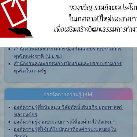
ศูนย์ร้องเรียน
สำนักงานคณะกรรมการป้องกันและปราบปรามการ
ทุจริตแห่งชาติ (ป.ป.ช.)
สำนักงานคณะกรรมการป้องกันและปราบปรามการ
ทุจริตในภาครัฐ
การจัดการความรู้ (KM)
องค์ความรู้ที่สนับสนุน วิสัยทัศน์ พันธกิจ ยุทธศาสตร์
ขององค์กร
องค์ความรู้จากประสบการณ์ที่องค์กรได้สั่งสมมา
องค์ความรู้ที่ใช้แก้ไขปัญหาที่องค์กรประสบอยู่ใน
ปัจจุบัน