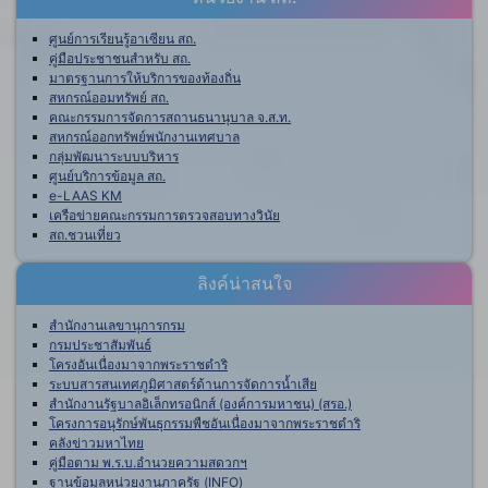
ศูนย์การเรียนรู้อาเซียน สถ.
คู่มือประชาชนสำหรับ สถ.
มาตรฐานการให้บริการของท้องถิ่น
สหกรณ์ออมทรัพย์ สถ.
คณะกรรมการจัดการสถานธนานุบาล จ.ส.ท.
สหกรณ์ออกทรัพย์พนักงานเทศบาล
กลุ่มพัฒนาระบบบริหาร
ศูนย์บริการข้อมูล สถ.
e-LAAS KM
เครือข่ายคณะกรรมการตรวจสอบทางวินัย
สถ.ชวนเที่ยว
ลิงค์น่าสนใจ
สำนักงานเลขานุการกรม
กรมประชาสัมพันธ์
โครงอันเนื่องมาจากพระราชดำริ
ระบบสารสนเทศภูมิศาสตร์ด้านการจัดการน้ำเสีย
สำนักงานรัฐบาลอิเล็กทรอนิกส์ (องค์การมหาชน) (สรอ.)
โครงการอนุรักษ์พันธุกรรมพืชอันเนื่องมาจากพระราชดำริ
คลังข่าวมหาไทย
คู่มือตาม พ.ร.บ.อำนวยความสดวกฯ
ฐานข้อมูลหน่วยงานภาครัฐ (INFO)