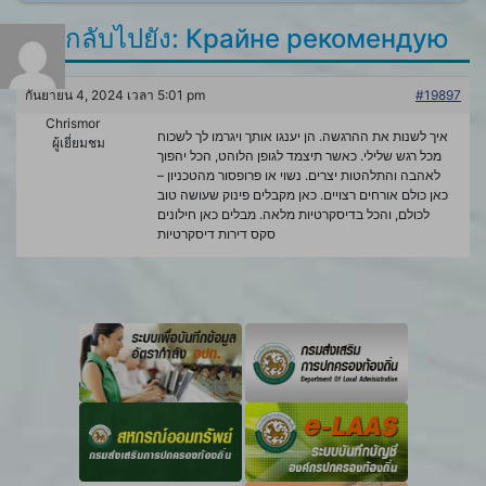
ตอบกลับไปยัง: Крайне рекомендую
กันยายน 4, 2024 เวลา 5:01 pm
#19897
Chrismor
איך לשנות את ההרגשה. הן יענגו אותך ויגרמו לך לשכוח
ผู้เยี่ยมชม
מכל רגש שלילי. כאשר תיצמד לגופן הלוהט, הכל יהפוך
לאהבה והתלהטות יצרים. נשוי או פרופסור מהטכניון –
כאן כולם אורחים רצויים. כאן מקבלים פינוק שעושה טוב
לכולם, והכל בדיסקרטיות מלאה. מבלים כאן חילונים
סקס דירות דיסקרטיות