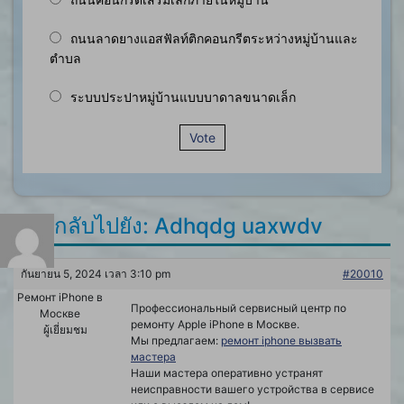
ถนนลาดยางแอสฟัลท์ติกคอนกรีตระหว่างหมู่บ้านและ
ตำบล
ระบบประปาหมู่บ้านแบบบาดาลขนาดเล็ก
Vote
ตอบกลับไปยัง: Adhqdg uaxwdv
กันยายน 5, 2024 เวลา 3:10 pm
#20010
Ремонт iPhone в
Профессиональный сервисный центр по
Москве
ремонту Apple iPhone в Москве.
ผู้เยี่ยมชม
Мы предлагаем:
ремонт iphone вызвать
мастера
Наши мастера оперативно устранят
неисправности вашего устройства в сервисе