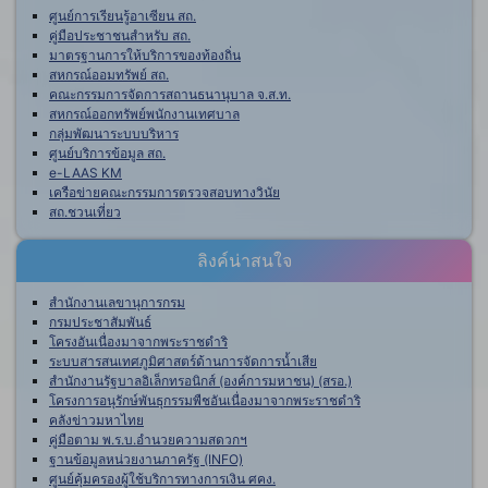
ศูนย์การเรียนรู้อาเซียน สถ.
คู่มือประชาชนสำหรับ สถ.
มาตรฐานการให้บริการของท้องถิ่น
สหกรณ์ออมทรัพย์ สถ.
คณะกรรมการจัดการสถานธนานุบาล จ.ส.ท.
สหกรณ์ออกทรัพย์พนักงานเทศบาล
กลุ่มพัฒนาระบบบริหาร
ศูนย์บริการข้อมูล สถ.
e-LAAS KM
เครือข่ายคณะกรรมการตรวจสอบทางวินัย
สถ.ชวนเที่ยว
ลิงค์น่าสนใจ
สำนักงานเลขานุการกรม
กรมประชาสัมพันธ์
โครงอันเนื่องมาจากพระราชดำริ
ระบบสารสนเทศภูมิศาสตร์ด้านการจัดการน้ำเสีย
สำนักงานรัฐบาลอิเล็กทรอนิกส์ (องค์การมหาชน) (สรอ.)
โครงการอนุรักษ์พันธุกรรมพืชอันเนื่องมาจากพระราชดำริ
คลังข่าวมหาไทย
คู่มือตาม พ.ร.บ.อำนวยความสดวกฯ
ฐานข้อมูลหน่วยงานภาครัฐ (INFO)
ศูนย์คุ้มครองผู้ใช้บริการทางการเงิน ศคง.