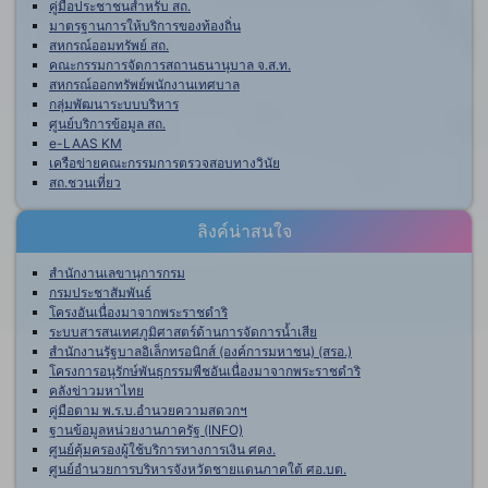
คู่มือประชาชนสำหรับ สถ.
มาตรฐานการให้บริการของท้องถิ่น
สหกรณ์ออมทรัพย์ สถ.
คณะกรรมการจัดการสถานธนานุบาล จ.ส.ท.
สหกรณ์ออกทรัพย์พนักงานเทศบาล
กลุ่มพัฒนาระบบบริหาร
ศูนย์บริการข้อมูล สถ.
e-LAAS KM
เครือข่ายคณะกรรมการตรวจสอบทางวินัย
สถ.ชวนเที่ยว
ลิงค์น่าสนใจ
สำนักงานเลขานุการกรม
กรมประชาสัมพันธ์
โครงอันเนื่องมาจากพระราชดำริ
ระบบสารสนเทศภูมิศาสตร์ด้านการจัดการน้ำเสีย
สำนักงานรัฐบาลอิเล็กทรอนิกส์ (องค์การมหาชน) (สรอ.)
โครงการอนุรักษ์พันธุกรรมพืชอันเนื่องมาจากพระราชดำริ
คลังข่าวมหาไทย
คู่มือตาม พ.ร.บ.อำนวยความสดวกฯ
ฐานข้อมูลหน่วยงานภาครัฐ (INFO)
ศูนย์คุ้มครองผู้ใช้บริการทางการเงิน ศคง.
ศูนย์อำนวยการบริหารจังหวัดชายแดนภาคใต้ ศอ.บต.