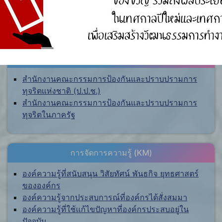
ศูนย์ร้องเรียน
สำนักงานคณะกรรมการป้องกันและปราบปรามการ
ทุจริตแห่งชาติ (ป.ป.ช.)
สำนักงานคณะกรรมการป้องกันและปราบปรามการ
ทุจริตในภาครัฐ
การจัดการความรู้ (KM)
องค์ความรู้ที่สนับสนุน วิสัยทัศน์ พันธกิจ ยุทธศาสตร์
ขององค์กร
องค์ความรู้จากประสบการณ์ที่องค์กรได้สั่งสมมา
องค์ความรู้ที่ใช้แก้ไขปัญหาที่องค์กรประสบอยู่ใน
ปัจจุบัน