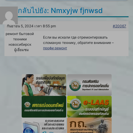
ตอบกลับไปยัง: Nmxyjw fjnwsd
กันยายน 5, 2024 เวลา 8:55 pm
#20067
ремонт бытовой
Если вы искали где отремонтировать
техники
сломаную технику, обратите внимание –
новосибирск
профи ремонт
ผู้เยี่ยมชม