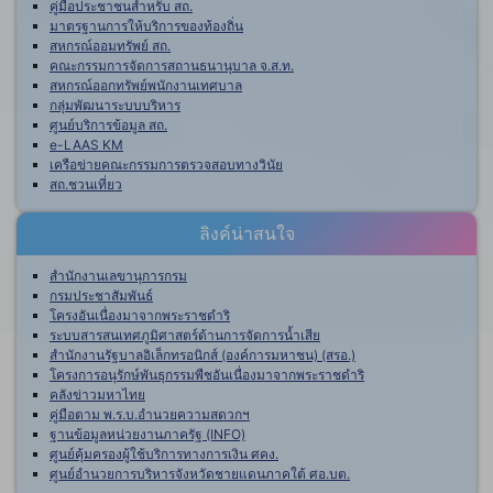
คู่มือประชาชนสำหรับ สถ.
มาตรฐานการให้บริการของท้องถิ่น
สหกรณ์ออมทรัพย์ สถ.
คณะกรรมการจัดการสถานธนานุบาล จ.ส.ท.
สหกรณ์ออกทรัพย์พนักงานเทศบาล
กลุ่มพัฒนาระบบบริหาร
ศูนย์บริการข้อมูล สถ.
e-LAAS KM
เครือข่ายคณะกรรมการตรวจสอบทางวินัย
สถ.ชวนเที่ยว
ลิงค์น่าสนใจ
สำนักงานเลขานุการกรม
กรมประชาสัมพันธ์
โครงอันเนื่องมาจากพระราชดำริ
ระบบสารสนเทศภูมิศาสตร์ด้านการจัดการน้ำเสีย
สำนักงานรัฐบาลอิเล็กทรอนิกส์ (องค์การมหาชน) (สรอ.)
โครงการอนุรักษ์พันธุกรรมพืชอันเนื่องมาจากพระราชดำริ
คลังข่าวมหาไทย
คู่มือตาม พ.ร.บ.อำนวยความสดวกฯ
ฐานข้อมูลหน่วยงานภาครัฐ (INFO)
ศูนย์คุ้มครองผู้ใช้บริการทางการเงิน ศคง.
ศูนย์อำนวยการบริหารจังหวัดชายแดนภาคใต้ ศอ.บต.