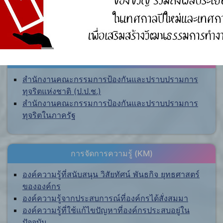
ศูนย์ร้องเรียน
สำนักงานคณะกรรมการป้องกันและปราบปรามการ
ทุจริตแห่งชาติ (ป.ป.ช.)
สำนักงานคณะกรรมการป้องกันและปราบปรามการ
ทุจริตในภาครัฐ
การจัดการความรู้ (KM)
องค์ความรู้ที่สนับสนุน วิสัยทัศน์ พันธกิจ ยุทธศาสตร์
ขององค์กร
องค์ความรู้จากประสบการณ์ที่องค์กรได้สั่งสมมา
องค์ความรู้ที่ใช้แก้ไขปัญหาที่องค์กรประสบอยู่ใน
ปัจจุบัน